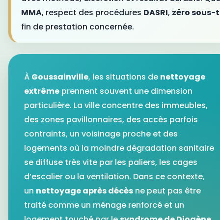
MMA
, respect des procédures
DASRI
,
zéro sous-
fin de prestation concernée.
À
Goussainville
, les situations de
nettoyage
extrême
prennent souvent une dimension
particulière. La ville concentre des immeubles,
des zones pavillonnaires, des accès parfois
contraints, un voisinage proche et des
logements où la moindre dégradation sanitaire
se diffuse très vite par les paliers, les cages
d’escalier ou la ventilation. Dans ce contexte,
un
nettoyage après décès
ne peut pas être
traité comme un ménage renforcé et un
logement touché par le
syndrome de Diogène