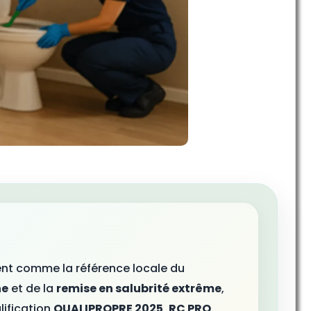
ent comme la référence locale du
ne
et de la
remise en salubrité extrême
,
lification
QUALIPROPRE 2025
,
RC PRO