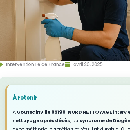
Intervention Ile de France
avril 26, 2025
À retenir
À
Goussainville 95190
,
NORD NETTOYAGE
intervi
nettoyage après décès
, du
syndrome de Diogè
avec méthode, discrétion et résultat durable. Qua