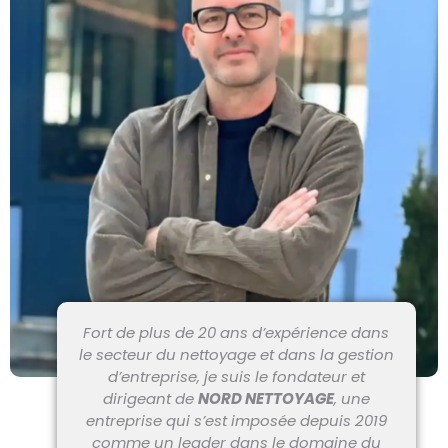
Fort de plus de 20 ans d’expérience dans
le secteur du nettoyage et dans la gestion
d’entreprise, je suis le fondateur et
dirigeant de
NORD NETTOYAGE
, une
entreprise qui s’est imposée depuis 2019
comme un leader dans le domaine du