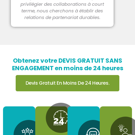
privilégier des collaborations à court
terme, nous cherchons à établir des
relations de partenariat durables.
Obtenez votre DEVIS GRATUIT SANS
ENGAGEMENT en moins de 24 heures
Devis Gratuit En Moins De 24 Heures.