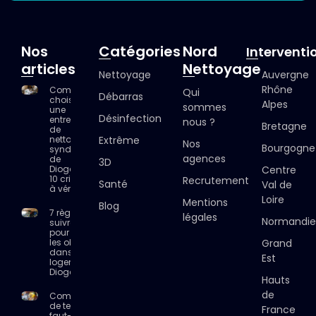
Nos
Catégories
Nord
Interventi
articles
Nettoyage
Nettoyage
Auvergne
Rhône
Comment
Qui
Débarras
choisir
Alpes
sommes
une
Désinfection
entreprise
nous ?
Bretagne
de
nettoyage
Extrême
Nos
Bourgogne
syndrome
agences
de
3D
Diogène ?
Centre
10 critères
Recrutement
Santé
Val de
à vérifier
Loire
Mentions
Blog
7 règles à
légales
Normandie
suivre
pour trier
les objets
Grand
dans un
Est
logement
Diogène
Hauts
de
Combien
de temps
France
faut-il