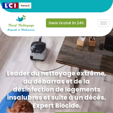
Devis Gratuit En 24h
Leader du nettoyage extrême,
du débarras et de la
désinfection de logements
insalubres et suite à un décès.
Expert Biocide.