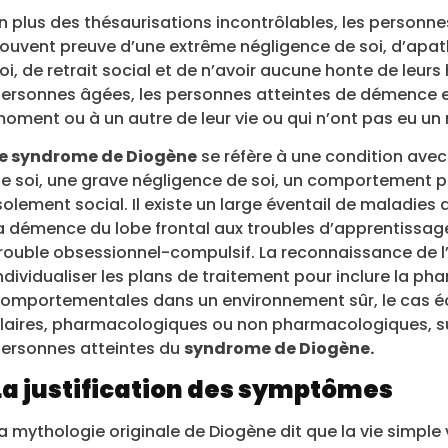
n plus des thésaurisations incontrôlables, les personn
ouvent preuve d’une extrême négligence de soi, d’apath
oi, de retrait social et de n’avoir aucune honte de leurs 
ersonnes âgées, les personnes atteintes de démence e
oment ou à un autre de leur vie ou qui n’ont pas eu un m
e syndrome de Diogène
se réfère à une condition ave
e soi, une grave négligence de soi, un comportement 
solement social. Il existe un large éventail de maladies
a démence du lobe frontal aux troubles d’apprentissage,
rouble obsessionnel-compulsif. La reconnaissance de l’a
ndividualiser les plans de traitement pour inclure la ph
omportementales dans un environnement sûr, le cas éché
laires, pharmacologiques ou non pharmacologiques, sur
ersonnes atteintes du
syndrome de Diogène.
La justification des symptômes
a mythologie originale de Diogène dit que la vie simple v