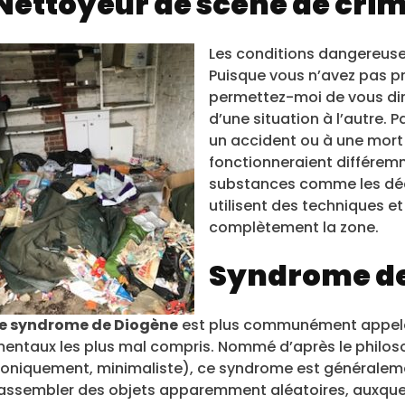
Nettoyeur de scène de cri
Les conditions dangereus
Puisque vous n’avez pas pr
permettez-moi de vous dir
d’une situation à l’autre.
un accident ou à une mort 
fonctionneraient différemmen
substances comme les déche
utilisent des techniques et
complètement la zone.
Syndrome de
e syndrome de Diogène
est plus communément appelé ”
entaux les plus mal compris. Nommé d’après le philoso
roniquement, minimaliste), ce syndrome est généraleme
assembler des objets apparemment aléatoires, auxque