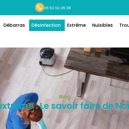
06 52 00 45 38
Débarras
Désinfection
Extrême
Nuisibles
Tro
Blog
xtrême : Le savoir faire de N