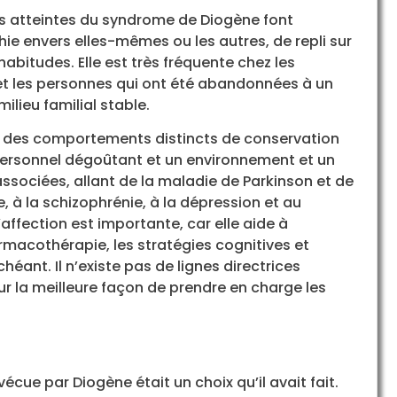
es atteintes du syndrome de Diogène font
ie envers elles-mêmes ou les autres, de repli sur
habitudes. Elle est très fréquente chez les
t les personnes qui ont été abandonnées à un
ilieu familial stable.
c des comportements distincts de conservation
personnel dégoûtant et un environnement et un
 associées, allant de la maladie de Parkinson et de
 à la schizophrénie, à la dépression et au
ffection est importante, car elle aide à
armacothérapie, les stratégies cognitives et
ant. Il n’existe pas de lignes directrices
 la meilleure façon de prendre en charge les
écue par Diogène était un choix qu’il avait fait.