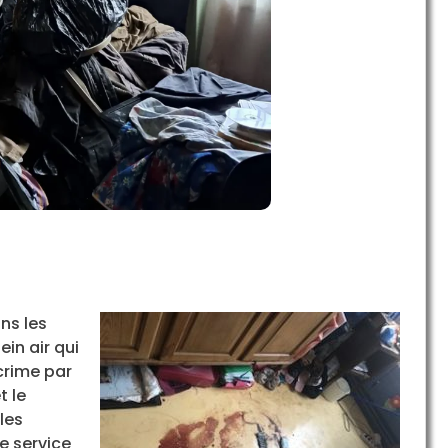
ns les
ein air qui
crime par
t le
les
e service