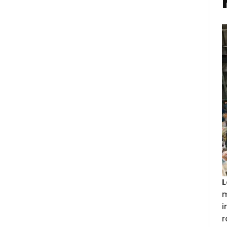
L
m
i
r