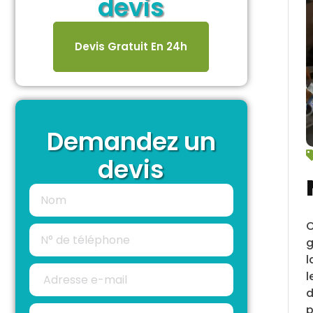
devis
Devis Gratuit En 24h
Demandez un
devis
C
g
l
l
d
p