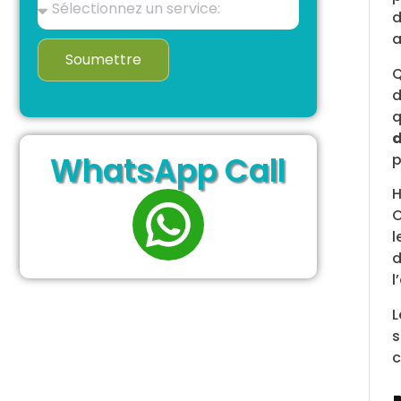
d
a
Soumettre
Q
d
q
d
WhatsApp Call
p
H
C
l
d
l
L
s
c