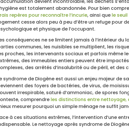
’accumulation devient incontrôlable, les déchets s’enta
’hygiène est totalement abandonnée. Pour bien comprend
rais repères pour reconnaître l’incurie
, ainsi que
le seui
ogement cesse alors peu à peu d’être un refuge pour de
sychologique et physique de l’occupant.
es conséquences ne se limitent jamais à l’intérieur du
arties communes, les nuisibles se multiplient, les risq
es proches, les intervenants sociaux et parfois même le
xtrêmes, des immeubles entiers peuvent être impactés,
omplexes, des arrêtés d’insalubrité ou de péril, et des
e syndrome de Diogène est aussi un enjeu majeur de s
eviennent des foyers de bactéries, de virus, de moisissur
ouvent irrespirable, saturé d’ammoniac, de spores fon
ontexte, comprendre
les distinctions entre nettoyage
ieux mesurer pourquoi un simple ménage ne suffit jam
ace à ces situations extrêmes, l’intervention d’une e
ndispensable. Le nettoyage après syndrome de Diogène