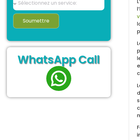
L
l
v
Soumettre
l
p
L
p
WhatsApp Call
l
e
c
L
d
s
c
m
F
i