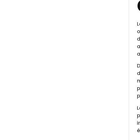
L
o
d
a
a
D
d
m
p
p
L
p
i
é