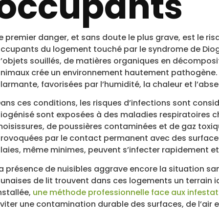
occupants
e premier danger, et sans doute le plus grave, est le r
ccupants du logement touché par le syndrome de Diog
’objets souillés, de matières organiques en décomposi
nimaux crée un environnement hautement pathogène. Le
larmante, favorisées par l’humidité, la chaleur et l’abs
ans ces conditions, les risques d’infections sont cons
iogénisé sont exposées à des maladies respiratoires ch
oisissures, de poussières contaminées et de gaz toxiqu
rovoquées par le contact permanent avec des surfaces 
laies, même minimes, peuvent s’infecter rapidement et
a présence de nuisibles aggrave encore la situation san
unaises de lit trouvent dans ces logements un terrain i
nstallée,
une méthode professionnelle face aux infestat
viter une contamination durable des surfaces, de l’air et