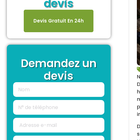
devis
Devis Gratuit En 24h
Demandez un
devis
N
D
h
m
p
i
D
s