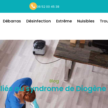
06 52 00 45 38
Débarras
Désinfection
Extrême
Nuisibles
Tro
Blog
 liés au syndrome de Diogène 