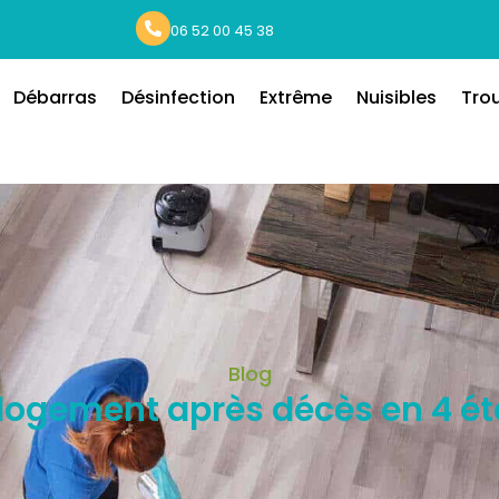
06 52 00 45 38
Débarras
Désinfection
Extrême
Nuisibles
Tro
Blog
n logement après décès en 4 é