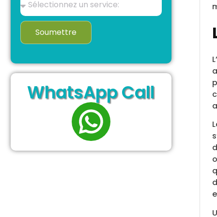
m
Soumettre
L
a
p
WhatsApp Call
c
a
L
s
d
o
q
d
e
U