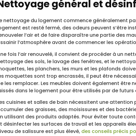
Nettoyage général et désinf
e nettoyage du logement commence généralement par u
ogement est resté fermé, des odeurs peuvent s’être ins
enouveler l’air et de faire disparaître une partie des m
ssainir l’atmosphère avant de commencer les opérati
ne fois l’air renouvelé, il convient de procéder à un net
ettoyage des sols, le lavage des fenêtres, et le nettoya
oquettes, les planchers, les murs et les plafonds doive
es moquettes sont trop encrassés, il peut être nécessai
e les remplacer. Les meubles doivent également être net
aissés dans le logement pour être utilisés par de futur
es cuisines et salles de bain nécessitent une attention 
ccumuler des graisses, des moisissures et des bactéries
n utilisant des produits adaptés. Pour éviter toute cont
t désinfecter les surfaces de travail et les appareils él
iveau de salissure est plus élevé,
des conseils précis po