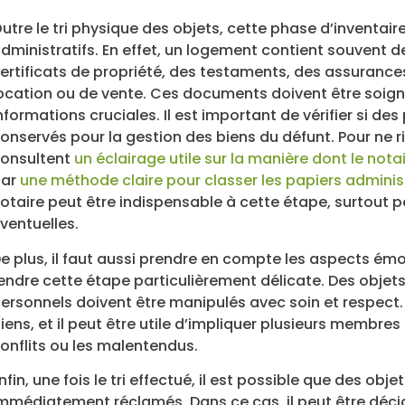
utre le tri physique des objets, cette phase d’inventair
dministratifs. En effet, un logement contient souvent 
ertificats de propriété, des testaments, des assuranc
ocation ou de vente. Ces documents doivent être soign
nformations cruciales. Il est important de vérifier si de
onservés pour la gestion des biens du défunt. Pour ne r
onsultent
un éclairage utile sur la manière dont le not
par
une méthode claire pour classer les papiers adminis
otaire peut être indispensable à cette étape, surtout p
ventuelles.
e plus, il faut aussi prendre en compte les aspects émo
endre cette étape particulièrement délicate. Des objets
ersonnels doivent être manipulés avec soin et respect. I
iens, et il peut être utile d’impliquer plusieurs membres
onflits ou les malentendus.
nfin, une fois le tri effectué, il est possible que des ob
mmédiatement réclamés. Dans ce cas, il peut être décid