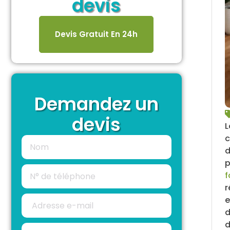
devis
Devis Gratuit En 24h
Demandez un
devis
L
c
d
p
f
r
e
d
d