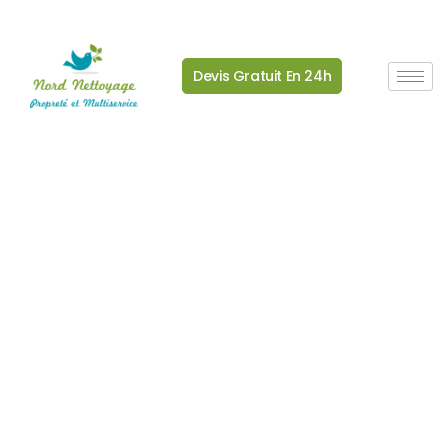
la durée par la posture adoptée face aux
personnes. Après un décès, les proches
sont souvent épuisés, pressés par les
démarches et parfois éloignés
géographiquement. En contexte Diogène,
la honte, l’angoisse et le conflit peuvent
rendre toute décision plus difficile. Nous
choisissons donc un ton clair, non jugeant
et très structuré. Beaucoup de lecteurs
prennent d’ailleurs le temps d’explorer
les
signaux que les proches ne doivent jamais
banaliser
,
les risques concrets d’un
logement Diogène sur l’habitat
ou
les
étapes d’une intervention Diogène bien
structurée
avant de nous appeler, parce
qu’ils sentent qu’une intervention réussie