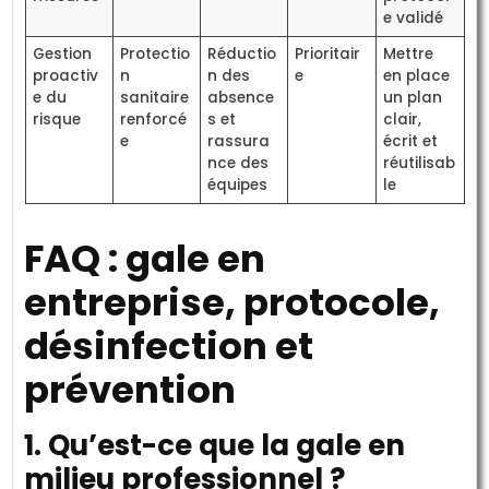
e validé
Gestion
Protectio
Réductio
Prioritair
Mettre
proactiv
n
n des
e
en place
e du
sanitaire
absence
un plan
risque
renforcé
s et
clair,
e
rassura
écrit et
nce des
réutilisab
équipes
le
FAQ : gale en
entreprise, protocole,
désinfection et
prévention
1. Qu’est-ce que la gale en
milieu professionnel ?