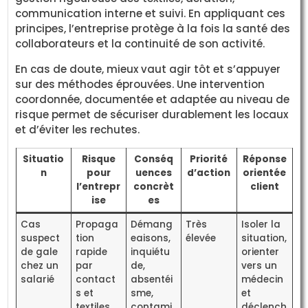
communication interne et suivi. En appliquant ces
principes, l’entreprise protège à la fois la santé des
collaborateurs et la continuité de son activité.
En cas de doute, mieux vaut agir tôt et s’appuyer
sur des méthodes éprouvées. Une intervention
coordonnée, documentée et adaptée au niveau de
risque permet de sécuriser durablement les locaux
et d’éviter les rechutes.
Situatio
Risque
Conséq
Priorité
Réponse
n
pour
uences
d’action
orientée
l’entrepr
concrèt
client
ise
es
Cas
Propaga
Démang
Très
Isoler la
suspect
tion
eaisons,
élevée
situation,
de gale
rapide
inquiétu
orienter
chez un
par
de,
vers un
salarié
contact
absentéi
médecin
s et
sme,
et
textiles
contami
déclench