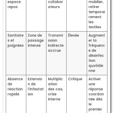
espace
collabor
mobilier,
repos
ateurs
retirer
temporai
rement
les
textiles
Sanitaire
Zone de
Transmi
Élevée
Augment
s et
passage
ssion
er la
poignées
intense
indirecte
fréquenc
accrue
e de
désinfec
tion
quotidie
nne
Absence
Extensio
Multiplic
Critique
Activer
de
n de
ation
une
réaction
l’infestat
des cas,
réponse
rapide
ion
crise
coordon
interne
née dès
le
premier