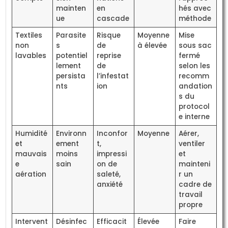
mainten
en
hés avec
ue
cascade
méthode
Textiles
Parasite
Risque
Moyenne
Mise
non
s
de
à élevée
sous sac
lavables
potentiel
reprise
fermé
lement
de
selon les
persista
l’infestat
recomm
nts
ion
andation
s du
protocol
e interne
Humidité
Environn
Inconfor
Moyenne
Aérer,
et
ement
t,
ventiler
mauvais
moins
impressi
et
e
sain
on de
mainteni
aération
saleté,
r un
anxiété
cadre de
travail
propre
Intervent
Désinfec
Efficacit
Élevée
Faire