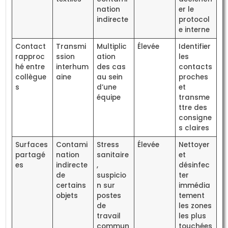
nation
er le
indirecte
protocol
e interne
Contact
Transmi
Multiplic
Élevée
Identifier
rapproc
ssion
ation
les
hé entre
interhum
des cas
contacts
collègue
aine
au sein
proches
s
d’une
et
équipe
transme
ttre des
consigne
s claires
Surfaces
Contami
Stress
Élevée
Nettoyer
partagé
nation
sanitaire
et
es
indirecte
,
désinfec
de
suspicio
ter
certains
n sur
immédia
objets
postes
tement
de
les zones
travail
les plus
commun
touchées