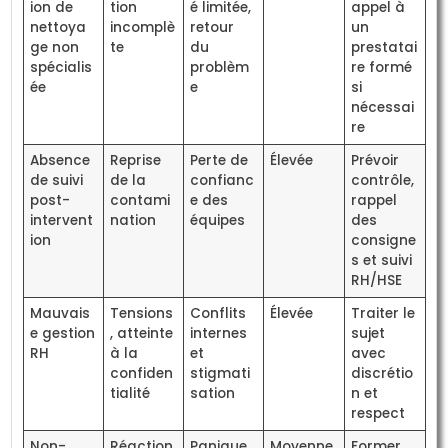
ion de
tion
é limitée,
appel à
nettoya
incomplè
retour
un
ge non
te
du
prestatai
spécialis
problèm
re formé
ée
e
si
nécessai
re
Absence
Reprise
Perte de
Élevée
Prévoir
de suivi
de la
confianc
contrôle,
post-
contami
e des
rappel
intervent
nation
équipes
des
ion
consigne
s et suivi
RH/HSE
Mauvais
Tensions
Conflits
Élevée
Traiter le
e gestion
, atteinte
internes
sujet
RH
à la
et
avec
confiden
stigmati
discrétio
tialité
sation
n et
respect
Non-
Réaction
Panique,
Moyenne
Former