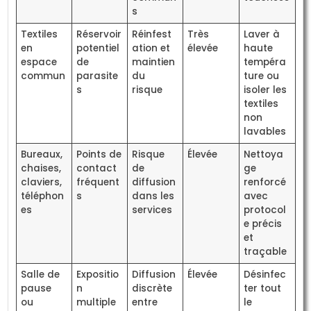
s
Textiles
Réservoir
Réinfest
Très
Laver à
en
potentiel
ation et
élevée
haute
espace
de
maintien
tempéra
commun
parasite
du
ture ou
s
risque
isoler les
textiles
non
lavables
Bureaux,
Points de
Risque
Élevée
Nettoya
chaises,
contact
de
ge
claviers,
fréquent
diffusion
renforcé
téléphon
s
dans les
avec
es
services
protocol
e précis
et
traçable
Salle de
Expositio
Diffusion
Élevée
Désinfec
pause
n
discrète
ter tout
ou
multiple
entre
le