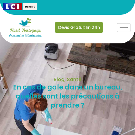
Devis Gratuit En 24h
Blog
,
Santé
En cas de gale dans un bureau,
quelles sont les précautions à
prendre ?