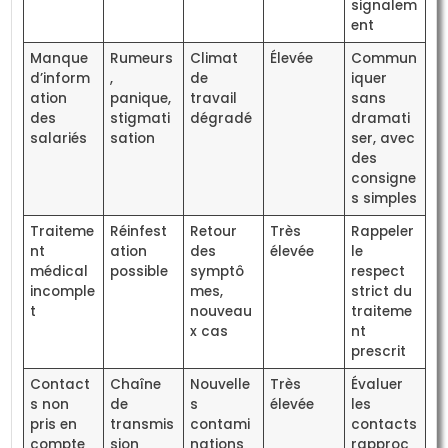
signalem
ent
Manque
Rumeurs
Climat
Élevée
Commun
d’inform
,
de
iquer
ation
panique,
travail
sans
des
stigmati
dégradé
dramati
salariés
sation
ser, avec
des
consigne
s simples
Traiteme
Réinfest
Retour
Très
Rappeler
nt
ation
des
élevée
le
médical
possible
symptô
respect
incomple
mes,
strict du
t
nouveau
traiteme
x cas
nt
prescrit
Contact
Chaîne
Nouvelle
Très
Évaluer
s non
de
s
élevée
les
pris en
transmis
contami
contacts
compte
sion
nations
rapproc