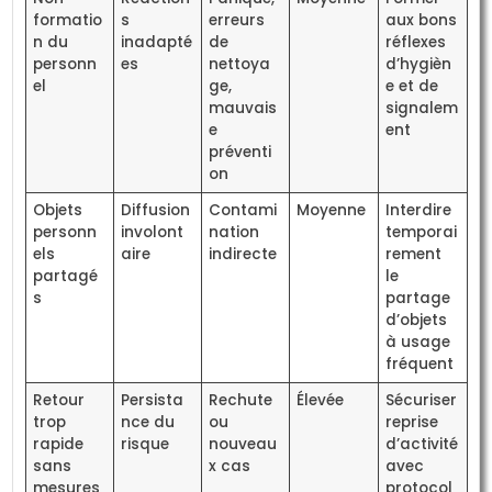
formatio
s
erreurs
aux bons
n du
inadapté
de
réflexes
personn
es
nettoya
d’hygièn
el
ge,
e et de
mauvais
signalem
e
ent
préventi
on
Objets
Diffusion
Contami
Moyenne
Interdire
personn
involont
nation
temporai
els
aire
indirecte
rement
partagé
le
s
partage
d’objets
à usage
fréquent
Retour
Persista
Rechute
Élevée
Sécuriser
trop
nce du
ou
reprise
rapide
risque
nouveau
d’activité
sans
x cas
avec
mesures
protocol