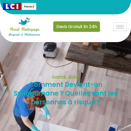
Devis Gratuit En 24h
Santé
,
Blog
Comment Devient-on
Syllogomane ? Quelles sont les
personnes à risque ?