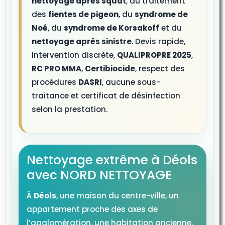
nettoyage après squat
, du traitement
des
fientes de pigeon
, du
syndrome de
Noé
, du
syndrome de Korsakoff
et du
nettoyage après sinistre
. Devis rapide,
intervention discrète,
QUALIPROPRE 2025
,
RC PRO MMA
,
Certibiocide
, respect des
procédures
DASRI
, aucune sous-
traitance et certificat de désinfection
selon la prestation.
Nettoyage extrême à Déols
avec NORD NETTOYAGE
À
Déols
, une maison du centre-ville, un
appartement proche des axes de
l’agglomération, une habitation ancienne,