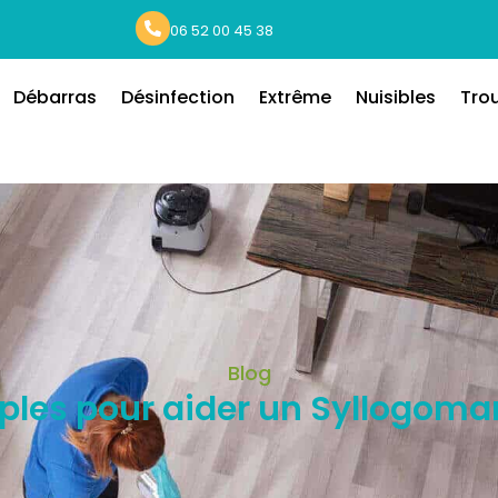
06 52 00 45 38
Débarras
Désinfection
Extrême
Nuisibles
Tro
Blog
ples pour aider un Syllogoman