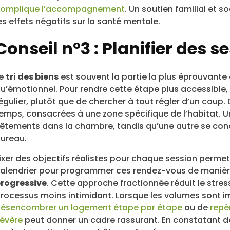
omplique l’accompagnement
. Un soutien familial et so
es effets négatifs sur la santé mentale.
Conseil n°3 : Planifier des s
Le
tri des biens
est souvent la partie la plus éprouvante 
u’émotionnel. Pour rendre cette étape plus accessible, i
égulier, plutôt que de chercher à tout régler d’un coup. 
emps, consacrées à une zone spécifique de l’habitat. 
êtements dans la chambre, tandis qu’une autre se conc
ureau.
ixer des objectifs réalistes pour chaque session permet
alendrier pour programmer ces rendez-vous de manière 
rogressive
. Cette approche fractionnée réduit le stress
rocessus moins intimidant. Lorsque les volumes sont im
ésencombrer un logement étape par étape
ou de
repè
évère
peut donner un cadre rassurant. En constatant d