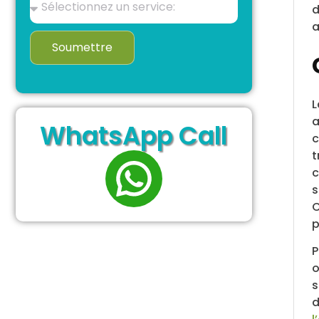
d
a
Soumettre
L
a
WhatsApp Call
c
t
c
s
C
p
P
o
s
d