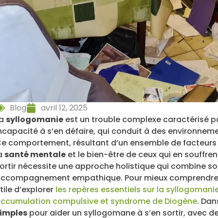
Blog
avril 12, 2025
La
syllogomanie
est un trouble complexe caractérisé p
ncapacité à s’en défaire, qui conduit à des environnem
e comportement, résultant d’un ensemble de facteurs 
a
santé mentale
et le bien-être de ceux qui en souffren
ortir nécessite une approche holistique qui combine so
ccompagnement empathique. Pour mieux comprendre le
tile d’explorer
les repères essentiels sur la syllogomani
ccumulation compulsive et syndrome de Diogène
. Dan
imples
pour aider un syllogomane à s’en sortir, avec de