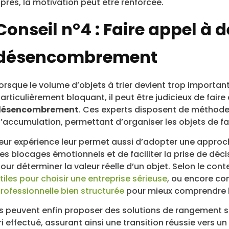
près, la motivation peut être renforcée.
Conseil n°4 : Faire appel à 
désencombrement
orsque le volume d’objets à trier devient trop importa
articulièrement bloquant, il peut être judicieux de fair
désencombrement
. Ces experts disposent de méthodes
’accumulation, permettant d’organiser les objets de f
eur expérience leur permet aussi d’adopter une approc
es blocages émotionnels et de faciliter la prise de décis
our déterminer la valeur réelle d’un objet. Selon le co
tiles pour choisir une entreprise sérieuse
, ou encore co
rofessionnelle bien structurée
pour mieux comprendre 
ls peuvent enfin proposer des solutions de rangement su
ri effectué, assurant ainsi une transition réussie vers 