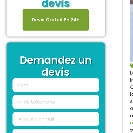
devis
Devis Gratuit En 24h
Demandez un
devis
i
C
l
s
a
u
a
s