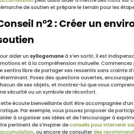
’accumulation
peut aussi aider à mettre des mots sur ce 
émarche de soutien et prépare le terrain pour les étap
Conseil n°2 : Créer un envi
soutien
our aider un
syllogomane
à s’en sortir, il est indispen
motions et à la compréhension mutuelle. Commencez pa
e sentira libre de partager ses ressentis sans crainte d’ê
éterminant. Posez des questions ouvertes, encouragez-l
hacun de ses objets, et montrez-lui que vous comprene
ne sécurité ou un symbole de réconfort.
ette écoute bienveillante doit être accompagnée d’u
ratique. Par exemple, vous pouvez proposer de particip
’aider à organiser ses idées et de l’encourager à exprimer
tre pertinent de s’inspirer de
conseils pour intervenir 
’accumulation
, ou encore de consulter
des recommandati