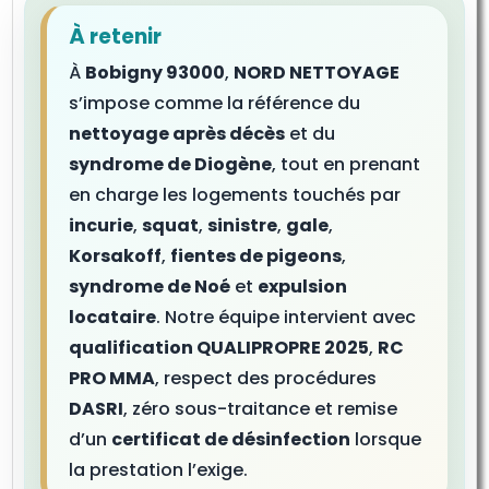
À retenir
À
Bobigny 93000
,
NORD NETTOYAGE
s’impose comme la référence du
nettoyage après décès
et du
syndrome de Diogène
, tout en prenant
en charge les logements touchés par
incurie
,
squat
,
sinistre
,
gale
,
Korsakoff
,
fientes de pigeons
,
syndrome de Noé
et
expulsion
locataire
. Notre équipe intervient avec
qualification QUALIPROPRE 2025
,
RC
PRO MMA
, respect des procédures
DASRI
, zéro sous-traitance et remise
d’un
certificat de désinfection
lorsque
la prestation l’exige.