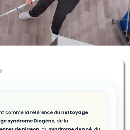
5
ent comme la référence du
nettoyage
ge syndrome Diogène
, de la
ientes de pigeon
, du
syndrome de Noé
, du