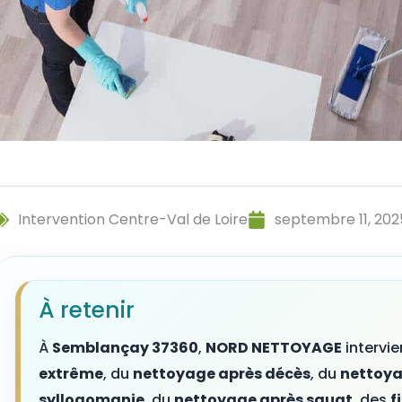
Intervention Centre-Val de Loire
septembre 11, 202
À retenir
À
Semblançay 37360
,
NORD NETTOYAGE
intervi
extrême
, du
nettoyage après décès
, du
nettoya
syllogomanie
, du
nettoyage après squat
, des
f