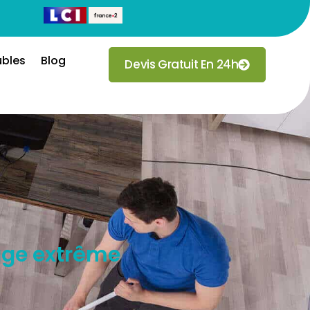
ubles
Blog
Devis Gratuit En 24h
age extrême