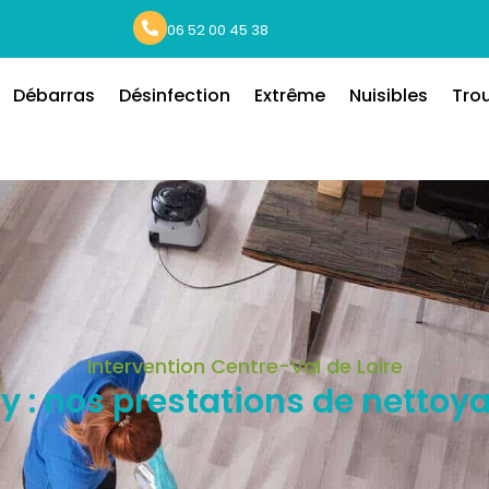
06 52 00 45 38
Débarras
Désinfection
Extrême
Nuisibles
Tro
Intervention Centre-Val de Loire
 : nos prestations de nettoy