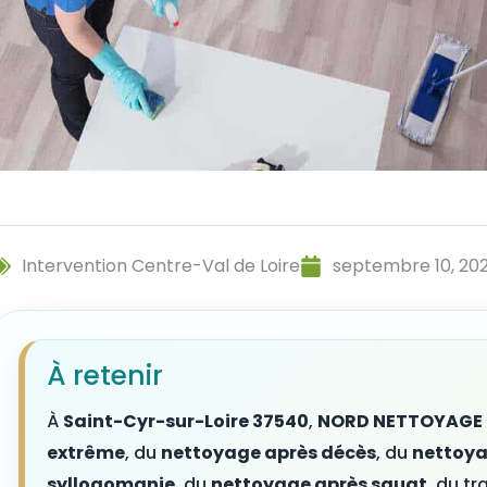
Intervention Centre-Val de Loire
septembre 10, 20
À retenir
À
Saint-Cyr-sur-Loire 37540
,
NORD NETTOYAGE
extrême
, du
nettoyage après décès
, du
nettoya
syllogomanie
, du
nettoyage après squat
, du t