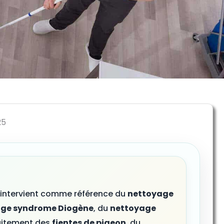
25
intervient comme référence du
nettoyage
ge syndrome Diogène
, du
nettoyage
raitement des
fientes de pigeon
, du