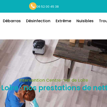
06 52 00 45 38
Débarras
Désinfection
Extrême
Nuisibles
Tro
Intervention Centre-Val de Loire
Loire : nos prestations de ne