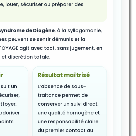
dre, louer, sécuriser ou préparer des
syndrome de Diogène
, à la syllogomanie,
ches peuvent se sentir démunis et la
TOYAGE agit avec tact, sans jugement, en
 et discrétion totale.
ir
Résultat maîtrisé
suit un
L’absence de sous-
écuriser,
traitance permet de
ettoyer,
conserver un suivi direct,
odoriser
une qualité homogène et
points
une responsabilité claire
du premier contact au