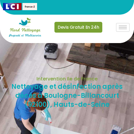
Devis Gratuit En 24h
Intervention Ile de France
Nettoyage et désinfection après
décès à Boulogne-Billancourt
(92100), Hauts-de-Seine