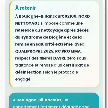
À retenir
À
Boulogne-Billancourt 92100
,
NORD
NETTOYAGE
s’impose comme une
référence du
nettoyage après décès
,
du
syndrome de Diogène
et de la
remise en salubrité extrême
, avec
QUALIPROPRE 2025
,
RC PRO MMA
,
respect des filières
DASRI
, zéro sous-
traitance et remise d’un
certificat de
désinfection
selon le protocole
engagé.
À
Boulogne-Billancourt
, un
appartement fortement dégradé ne se