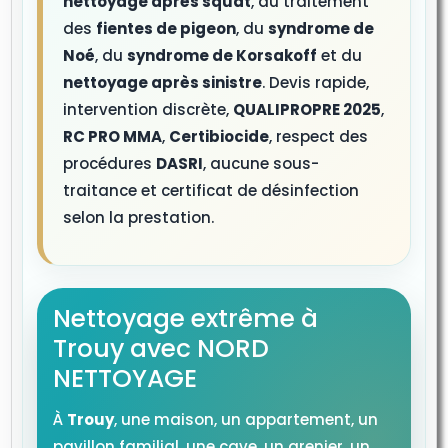
nettoyage après squat
, du traitement
des
fientes de pigeon
, du
syndrome de
Noé
, du
syndrome de Korsakoff
et du
nettoyage après sinistre
. Devis rapide,
intervention discrète,
QUALIPROPRE 2025
,
RC PRO MMA
,
Certibiocide
, respect des
procédures
DASRI
, aucune sous-
traitance et certificat de désinfection
selon la prestation.
Nettoyage extrême à
Trouy avec NORD
NETTOYAGE
À
Trouy
, une maison, un appartement, un
pavillon familial, une cave, un grenier, un