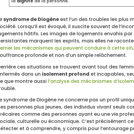
la
dignité
de la personne.
Le
syndrome de Diogène
est l’un des troubles les plus
ociété. Lorsqu’il est évoqué, il suscite souvent de l’inc
ugements hâtifs. Les images de logements envahis par l
ersistantes marquent les esprits, mais elles ne raconten
erner les mécanismes qui peuvent conduire à cette sit
ouffrance profonde et non d’un simple relâchement.
errière ces situations se trouvent avant tout des fe
nfermés dans un
isolement profond
et incapables, seul
e que montre aussi
l’analyse des mécanismes d’isolem
rouble.
e syndrome de Diogène ne concerne pas un profil uniq
es personnes plus jeunes, des individus vivant seuls 
récaires comme des personnes ayant eu une vie professio
ociale, culturelle ou économique. C’est précisément cet
étecter et à comprendre, y compris pour l’entourage p