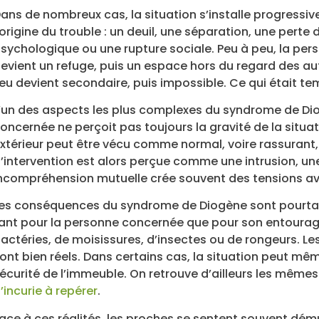
ans de nombreux cas, la situation s’installe progress
’origine du trouble : un deuil, une séparation, une pert
sychologique ou une rupture sociale. Peu à peu, la per
evient un refuge, puis un espace hors du regard des a
ieu devient secondaire, puis impossible. Ce qui était te
’un des aspects les plus complexes du syndrome de Dio
oncernée ne perçoit pas toujours la gravité de la situ
xtérieur peut être vécu comme normal, voire rassurant, p
’intervention est alors perçue comme une intrusion, u
ncompréhension mutuelle crée souvent des tensions avec l
es conséquences du syndrome de Diogène sont pourtan
ant pour la personne concernée que pour son entourag
actéries, de moisissures, d’insectes ou de rongeurs. Les
ont bien réels. Dans certains cas, la situation peut mê
écurité de l’immeuble. On retrouve d’ailleurs les mêmes
’incurie à repérer
.
ace à ces réalités, les proches se sentent souvent démuni