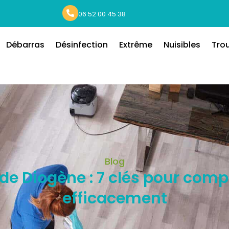
06 52 00 45 38
Débarras
Désinfection
Extrême
Nuisibles
Tro
Blog
e Diogène : 7 clés pour comp
efficacement