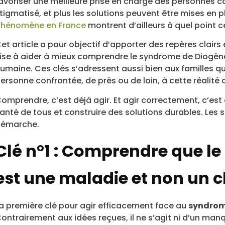
avoriser une meilleure prise en charge des personnes con
tigmatisé, et plus les solutions peuvent être mises en p
hénomène en France
montrent d’ailleurs à quel point 
et article a pour objectif d’apporter des repères clairs e
ise à aider à mieux comprendre le syndrome de Diogène
umaine. Ces clés s’adressent aussi bien aux familles qu’
ersonne confrontée, de près ou de loin, à cette réalité
omprendre, c’est déjà agir. Et agir correctement, c’est
anté de tous et construire des solutions durables. Les s
émarche.
Clé n°1 : Comprendre que l
est une maladie et non un c
a première clé pour agir efficacement face au
syndrom
ontrairement aux idées reçues, il ne s’agit ni d’un manqu