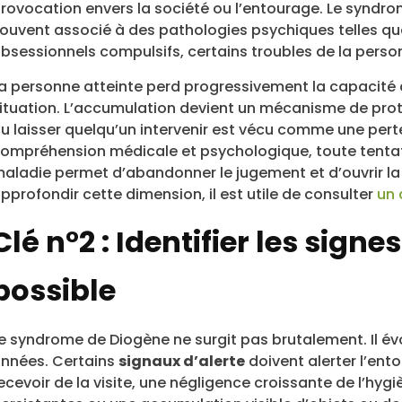
rovocation envers la société ou l’entourage. Le syndr
ouvent associé à des pathologies psychiques telles que
bsessionnels compulsifs, certains troubles de la pers
a personne atteinte perd progressivement la capacité d
ituation. L’accumulation devient un mécanisme de prot
u laisser quelqu’un intervenir est vécu comme une per
ompréhension médicale et psychologique, toute tentati
aladie permet d’abandonner le jugement et d’ouvrir la 
pprofondir cette dimension, il est utile de consulter
un 
Clé n°2 : Identifier les signes
possible
e syndrome de Diogène ne surgit pas brutalement. Il év
nnées. Certains
signaux d’alerte
doivent alerter l’ento
ecevoir de la visite, une négligence croissante de l’hy