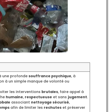
 à une profonde
souffrance psychique
, à
non à un simple manque de volonté ou
éviter les interventions
brutales
, faire appel à
che
humaine
,
respectueuse
et sans
jugement
.
obale
associant
nettoyage sécurisé
,
temps
afin de limiter les
rechutes
et préserver