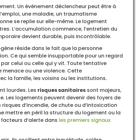
ivement. Un événement déclencheur peut être à
e d’emploi, une maladie, un traumatisme
sonne se replie sur elle-même. Le logement
utres. L’accumulation commence, l’entretien du
mporaire devient durable, puis incontrôlable.
gène réside dans le fait que la personne
ation. Ce qui semble insupportable pour un regard
ar celui ou celle qui y vit. Toute tentative
ne menace ou une violence. Cette
a famille, les voisins ou les institutions.
t lourdes. Les
risques sanitaires
sont majeurs,
e. Les logements peuvent devenir des foyers de
 risques d’incendie, de chute ou d’intoxication
me mettre en péril la structure du logement ou la
 facteurs d’alerte dans
les premiers signaux
s. Ils oscillent entre inquiétude, colère,