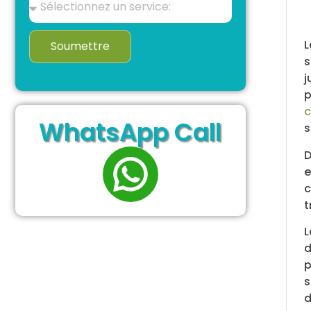
Soumettre
s
j
p
c
WhatsApp Call
s
D
e
c
t
L
d
p
s
d