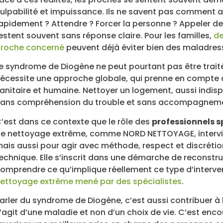
ulpabilité et impuissance. Ils ne savent pas comment agir
apidement ? Attendre ? Forcer la personne ? Appeler de
estent souvent sans réponse claire. Pour les familles,
de
roche concerné
peuvent déjà éviter bien des maladres
e syndrome de Diogène ne peut pourtant pas être traité
écessite une approche globale, qui prenne en compte à 
anitaire et humaine. Nettoyer un logement, aussi indispe
ans compréhension du trouble et sans accompagnement
’est dans ce contexte que le rôle des
professionnels s
e nettoyage extrême, comme NORD NETTOYAGE, intervien
ais aussi pour agir avec méthode, respect et discrétio
echnique. Elle s’inscrit dans une démarche de reconstruc
omprendre ce qu’implique réellement ce type d’interven
ettoyage extrême mené par des spécialistes
.
arler du syndrome de Diogène, c’est aussi contribuer à br
’agit d’une maladie et non d’un choix de vie. C’est enc