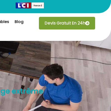
ubles
Blog
Devis Gratuit En 24h
yage extrême