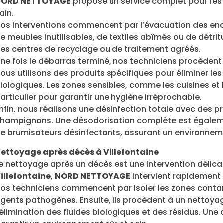
NORD NETTOYAGE
propose un service complet pour res
ain.
os interventions commencent par l’évacuation des enc
e meubles inutilisables, de textiles abîmés ou de détritu
es centres de recyclage ou de traitement agréés.
ne fois le débarras terminé, nos techniciens procèden
ous utilisons des produits spécifiques pour éliminer l
iologiques. Les zones sensibles, comme les cuisines et l
articulier pour garantir une hygiène irréprochable.
nfin, nous réalisons une désinfection totale avec des pro
hampignons. Une désodorisation complète est égaleme
e brumisateurs désinfectants, assurant un environneme
ettoyage après décès à Villefontaine
e nettoyage après un décès est une intervention délicat
illefontaine
,
NORD NETTOYAGE
intervient rapidement p
os techniciens commencent par isoler les zones conta
gents pathogènes. Ensuite, ils procèdent à un nettoyag
’élimination des fluides biologiques et des résidus. Une