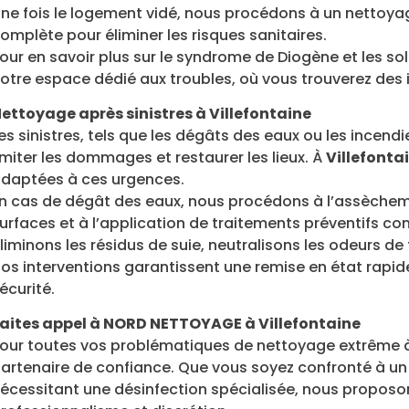
ne fois le logement vidé, nous procédons à un nettoya
omplète pour éliminer les risques sanitaires.
our en savoir plus sur le syndrome de Diogène et les so
otre espace dédié aux troubles, où vous trouverez des i
ettoyage après sinistres à Villefontaine
es sinistres, tels que les dégâts des eaux ou les incend
imiter les dommages et restaurer les lieux. À
Villefonta
daptées à ces urgences.
n cas de dégât des eaux, nous procédons à l’assèche
urfaces et à l’application de traitements préventifs con
liminons les résidus de suie, neutralisons les odeurs 
os interventions garantissent une remise en état rapid
écurité.
aites appel à NORD NETTOYAGE à Villefontaine
our toutes vos problématiques de nettoyage extrême
artenaire de confiance. Que vous soyez confronté à un 
écessitant une désinfection spécialisée, nous proposo