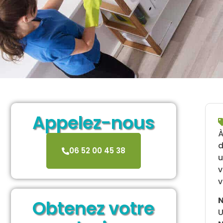
Appelez-nous
d
06 52 00 45 38
u
v
v
N
Obtenez votre
U