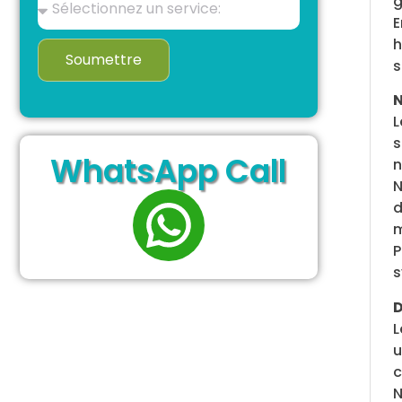
g
E
h
Soumettre
s
N
L
s
WhatsApp Call
n
N
d
m
P
s
D
L
u
c
N