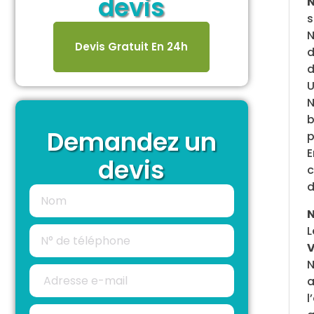
devis
s
N
Devis Gratuit En 24h
d
d
U
N
b
Demandez un
p
E
devis
c
d
N
L
V
N
a
l