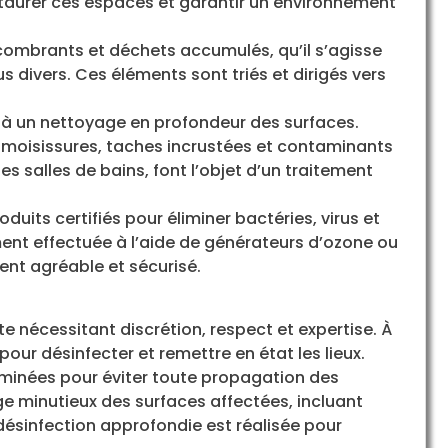
taurer ces espaces et garantir un environnement
ombrants et déchets accumulés, qu’il s’agisse
s divers. Ces éléments sont triés et dirigés vers
t à un nettoyage en profondeur des surfaces.
es moisissures, taches incrustées et contaminants
es salles de bains, font l’objet d’un traitement
duits certifiés pour éliminer bactéries, virus et
nt effectuée à l’aide de générateurs d’ozone ou
nt agréable et sécurisé.
e nécessitant discrétion, respect et expertise. À
our désinfecter et remettre en état les lieux.
minées pour éviter toute propagation des
e minutieux des surfaces affectées, incluant
 désinfection approfondie est réalisée pour