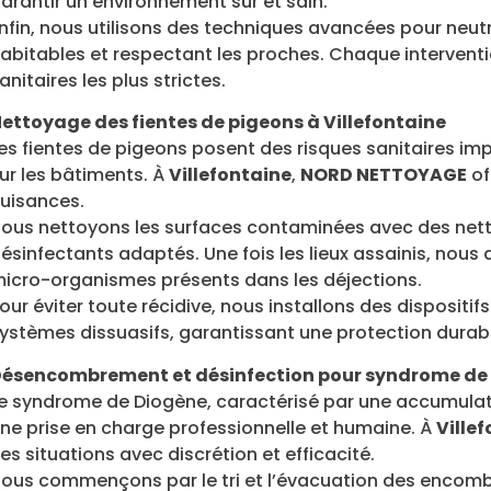
arantir un environnement sûr et sain.
nfin, nous utilisons des techniques avancées pour neutra
abitables et respectant les proches. Chaque interventi
anitaires les plus strictes.
ettoyage des fientes de pigeons à Villefontaine
es fientes de pigeons posent des risques sanitaires i
ur les bâtiments. À
Villefontaine
,
NORD NETTOYAGE
of
uisances.
ous nettoyons les surfaces contaminées avec des nett
ésinfectants adaptés. Une fois les lieux assainis, nous
icro-organismes présents dans les déjections.
our éviter toute récidive, nous installons des dispositif
ystèmes dissuasifs, garantissant une protection durab
ésencombrement et désinfection pour syndrome de D
e syndrome de Diogène, caractérisé par une accumulati
ne prise en charge professionnelle et humaine. À
Ville
es situations avec discrétion et efficacité.
ous commençons par le tri et l’évacuation des encombr