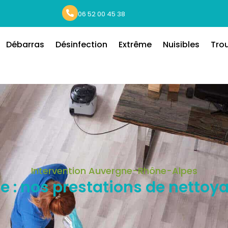
06 52 00 45 38
Débarras
Désinfection
Extrême
Nuisibles
Tro
Intervention Auvergne-Rhône-Alpes
ne : nos prestations de netto