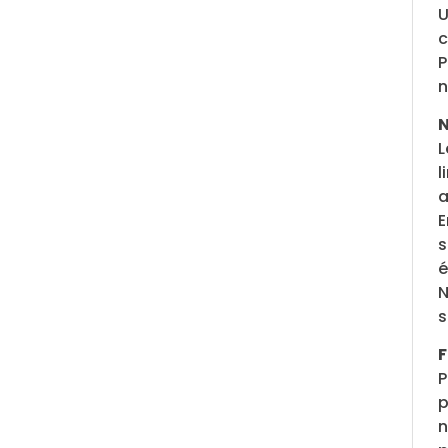
U
c
P
n
N
L
l
a
E
s
é
N
s
F
P
p
n