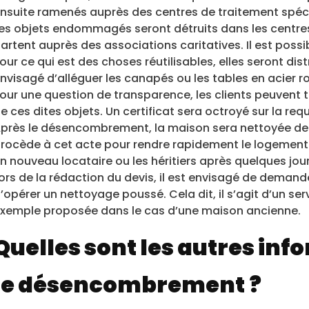
nsuite ramenés auprès des centres de traitement spécia
es objets endommagés seront détruits dans les centres d
artent auprès des associations caritatives. Il est poss
our ce qui est des choses réutilisables, elles seront di
nvisagé d’alléguer les canapés ou les tables en acier rou
our une question de transparence, les clients peuvent 
e ces dites objets. Un certificat sera octroyé sur la r
près le désencombrement, la maison sera nettoyée de 
rocède à cet acte pour rendre rapidement le logement op
n nouveau locataire ou les héritiers après quelques jour
ors de la rédaction du devis, il est envisagé de deman
’opérer un nettoyage poussé. Cela dit, il s’agit d’un s
xemple proposée dans le cas d’une maison ancienne.
Quelles sont les autres inf
le désencombrement ?