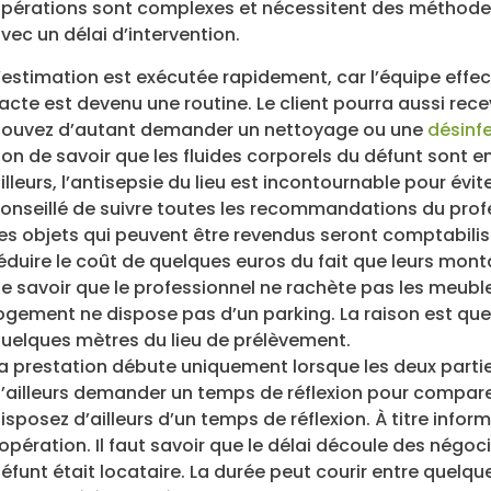
pérations sont complexes et nécessitent des méthodes 
vec un délai d’intervention.
’estimation est exécutée rapidement, car l’équipe effe
’acte est devenu une routine. Le client pourra aussi rece
ouvez d’autant demander un nettoyage ou une
désinf
on de savoir que les fluides corporels du défunt sont e
illeurs, l’antisepsie du lieu est incontournable pour évi
onseillé de suivre toutes les recommandations du prof
es objets qui peuvent être revendus seront comptabilisés
éduire le coût de quelques euros du fait que leurs monta
e savoir que le professionnel ne rachète pas les meuble
ogement ne dispose pas d’un parking. La raison est que 
uelques mètres du lieu de prélèvement.
a prestation débute uniquement lorsque les deux partie
’ailleurs demander un temps de réflexion pour comparer
isposez d’ailleurs d’un temps de réflexion. À titre informa
’opération. Il faut savoir que le délai découle des négoc
éfunt était locataire. La durée peut courir entre quel