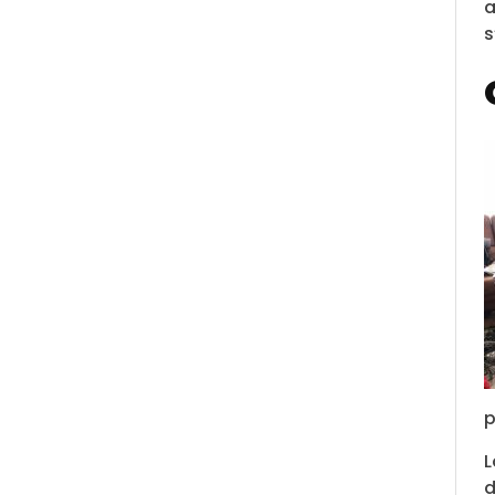
a
s
p
L
d