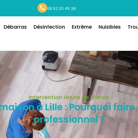
06 52 00 45 38
Débarras
Désinfection
Extrême
Nuisibles
Tro
Intervention Hauts de France
maison à Lille : Pourquoi faire
professionnel ?