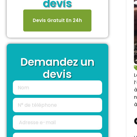
devis
Devis Gratuit En 24h
Demandez un
devis
L
l
à
n
à