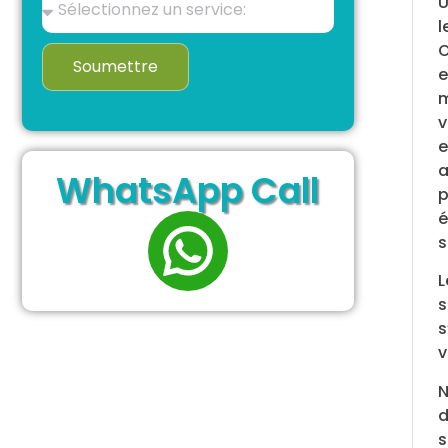
U
l
O
Soumettre
e
m
v
e
a
WhatsApp Call
p
é
s
L
s
s
v
N
d
s