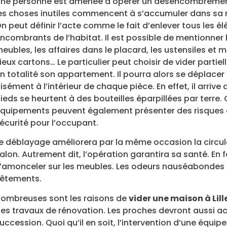
ne personne est amenée à opérer un désencombreme
es choses inutiles commencent à s’accumuler dans sa
n peut définir l’acte comme le fait d’enlever tous les é
ncombrants de l’habitat. Il est possible de mentionner 
eubles, les affaires dans le placard, les ustensiles et 
ieux cartons… Le particulier peut choisir de vider partie
n totalité son appartement. Il pourra alors se déplacer
isément à l’intérieur de chaque pièce. En effet, il arrive 
ieds se heurtent à des bouteilles éparpillées par terre.
quipements peuvent également présenter des risques
écurité pour l’occupant.
e déblayage améliorera par la même occasion la circula
alon. Autrement dit, l’opération garantira sa santé. En fa
’amonceler sur les meubles. Les odeurs nauséabondes 
êtements.
ombreuses sont les raisons de
vider une maison à Lill
es travaux de rénovation. Les proches devront aussi a
uccession. Quoi qu’il en soit, l’intervention d’une équip