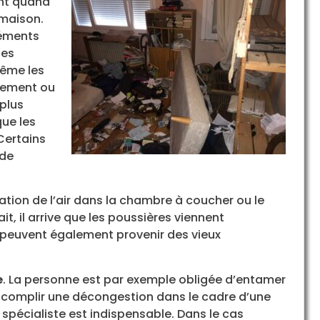
nt quand
 maison.
léments
les
même les
llement ou
 plus
que les
 Certains
 de
tion de l’air dans la chambre à coucher ou le
it, il arrive que les poussières viennent
peuvent également provenir des vieux
e
. La personne est par exemple obligée d’entamer
ccomplir une décongestion dans le cadre d’une
e spécialiste est indispensable. Dans le cas