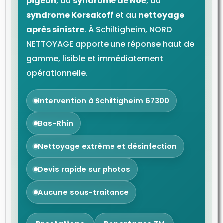
pigeon
, au
syndrome de Noé
, au
syndrome Korsakoff
et au
nettoyage
après sinistre
. À Schiltigheim, NORD
NETTOYAGE apporte une réponse haut de
gamme, lisible et immédiatement
opérationnelle.
Intervention à Schiltigheim 67300
Bas-Rhin
Nettoyage extrême et désinfection
Devis rapide sur photos
Aucune sous-traitance