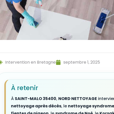
Intervention en Bretagne
septembre 1, 2025
À retenir
À
SAINT-MALO 35400
,
NORD NETTOYAGE
intervie
nettoyage après décès
, le
nettoyage syndrome
fientes de pigeon
, le
syndrome de Noé
, le
Korsak