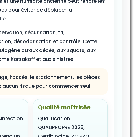
s et une humidité ancienne peut rendre les
s pour éviter de déplacer la
té.
rvation, sécurisation, tri,
tion, désodorisation et contrôle. Cette
 Diogène qu’aux décès, aux squats, aux
ome Korsakoff et aux sinistres.
ge, l’accès, le stationnement, les pièces
ez aucun risque pour commencer seul.
Qualité maîtrisée
sinfection
Qualification
QUALIPROPRE 2025,
prend un
Certibiocide, RC PRO