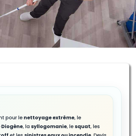
nt pour le
nettoyage extrême
, le
 Diogène
, la
syllogomanie
, le
squat
, les
off
et les
sinistres eaux ou incendie
. Devis