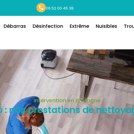
06 52 00 45 38
Débarras
Désinfection
Extrême
Nuisibles
Tro
Intervention en Bretagne
 : nos prestations de nettoy