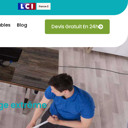
ubles
Blog
Devis Gratuit En 24h
age extrême