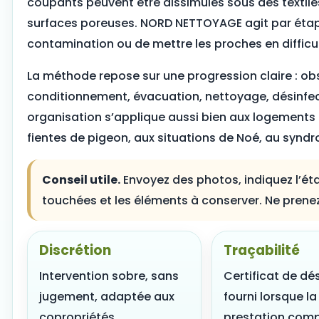
coupants peuvent être dissimulés sous des textile
surfaces poreuses. NORD NETTOYAGE agit par étape
contamination ou de mettre les proches en difficul
La méthode repose sur une progression claire : obse
conditionnement, évacuation, nettoyage, désinfec
organisation s’applique aussi bien aux logements
fientes de pigeon, aux situations de Noé, au syndr
Conseil utile.
Envoyez des photos, indiquez l’éta
touchées et les éléments à conserver. Ne pren
Discrétion
Traçabilité
Intervention sobre, sans
Certificat de dé
jugement, adaptée aux
fourni lorsque la
copropriétés,
prestation com