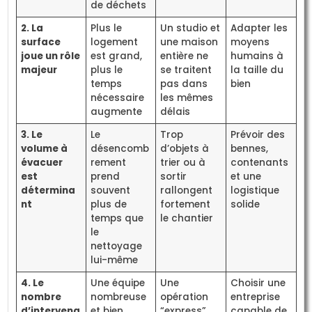
de déchets
2. La
Plus le
Un studio et
Adapter les
surface
logement
une maison
moyens
joue un rôle
est grand,
entière ne
humains à
majeur
plus le
se traitent
la taille du
temps
pas dans
bien
nécessaire
les mêmes
augmente
délais
3. Le
Le
Trop
Prévoir des
volume à
désencomb
d’objets à
bennes,
évacuer
rement
trier ou à
contenants
est
prend
sortir
et une
détermina
souvent
rallongent
logistique
nt
plus de
fortement
solide
temps que
le chantier
le
nettoyage
lui-même
4. Le
Une équipe
Une
Choisir une
nombre
nombreuse
opération
entreprise
d’intervena
et bien
“express”
capable de