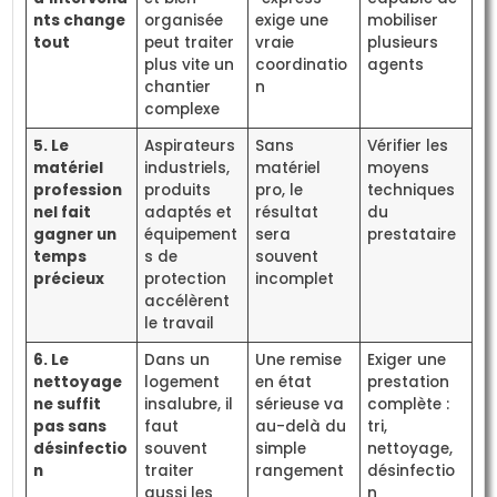
nts change
organisée
exige une
mobiliser
tout
peut traiter
vraie
plusieurs
plus vite un
coordinatio
agents
chantier
n
complexe
5. Le
Aspirateurs
Sans
Vérifier les
matériel
industriels,
matériel
moyens
profession
produits
pro, le
techniques
nel fait
adaptés et
résultat
du
gagner un
équipement
sera
prestataire
temps
s de
souvent
précieux
protection
incomplet
accélèrent
le travail
6. Le
Dans un
Une remise
Exiger une
nettoyage
logement
en état
prestation
ne suffit
insalubre, il
sérieuse va
complète :
pas sans
faut
au-delà du
tri,
désinfectio
souvent
simple
nettoyage,
n
traiter
rangement
désinfectio
aussi les
n