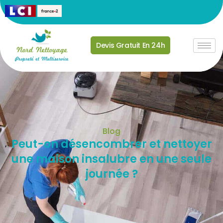
Devis Gratuit En 24h
Blog
Peut-on désencombrer et nettoyer
une maison insalubre en une seule
journée ?