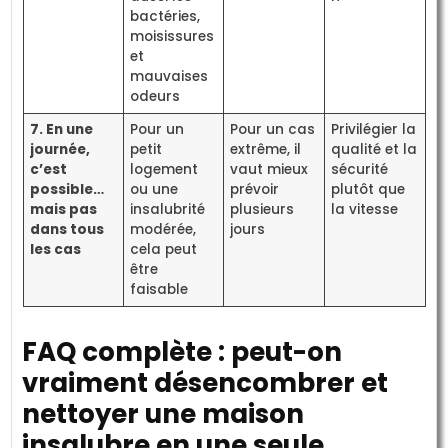
bactéries,
moisissures
et
mauvaises
odeurs
7. En une
Pour un
Pour un cas
Privilégier la
journée,
petit
extrême, il
qualité et la
c’est
logement
vaut mieux
sécurité
possible…
ou une
prévoir
plutôt que
mais pas
insalubrité
plusieurs
la vitesse
dans tous
modérée,
jours
les cas
cela peut
être
faisable
FAQ complète : peut-on
vraiment désencombrer et
nettoyer une maison
insalubre en une seule