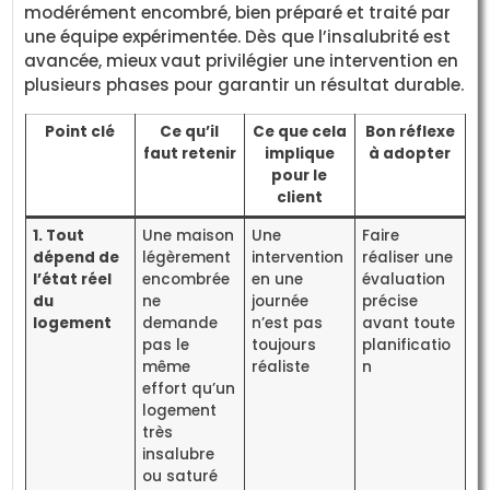
modérément encombré, bien préparé et traité par
une équipe expérimentée. Dès que l’insalubrité est
avancée, mieux vaut privilégier une intervention en
plusieurs phases pour garantir un résultat durable.
Point clé
Ce qu’il
Ce que cela
Bon réflexe
faut retenir
implique
à adopter
pour le
client
1. Tout
Une maison
Une
Faire
dépend de
légèrement
intervention
réaliser une
l’état réel
encombrée
en une
évaluation
du
ne
journée
précise
logement
demande
n’est pas
avant toute
pas le
toujours
planificatio
même
réaliste
n
effort qu’un
logement
très
insalubre
ou saturé