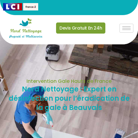
Devis Gratuit En 24h
Intervention Gale Hauts de France
Nord Nettoyage : Expert en
désinfection pour l’éradication de
la gale à Beauvais