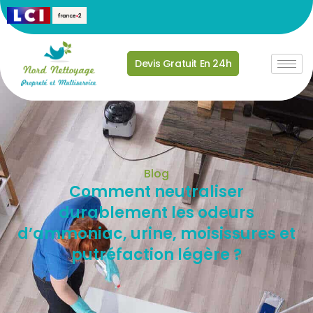
Devis Gratuit En 24h
Blog
Comment neutraliser
durablement les odeurs
d’ammoniac, urine, moisissures et
putréfaction légère ?