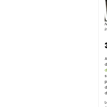
N
i
A
d
d
s
p
d
d
L