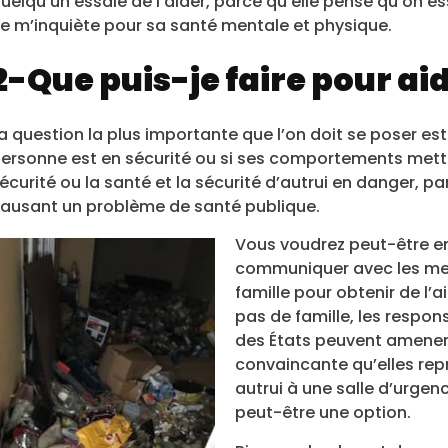
uelqu’un essaie de l’aider, parce qu’elle pense qu’on es
e m’inquiète pour sa santé mentale et physique.
2-Que puis-je faire pour aid
a question la plus importante que l’on doit se poser est 
ersonne est en sécurité ou si ses comportements mett
écurité ou la santé et la sécurité d’autrui en danger, p
ausant un problème de santé publique.
Vous voudrez peut-être e
communiquer avec les me
famille pour obtenir de l’a
pas de famille, les respons
des États peuvent amener 
convaincante qu’elles re
autrui à une salle d’urgen
peut-être une option.