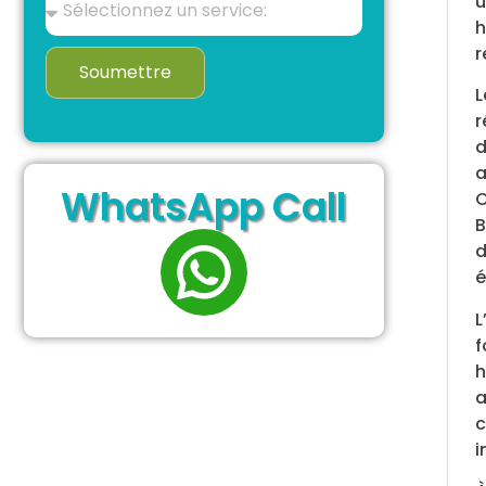
u
h
r
Soumettre
r
d
a
WhatsApp Call
C
B
d
é
L
f
h
a
c
i