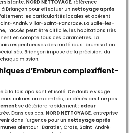
rsistante.
NORD NETTOYAGE
, référence
t à Briançon pour effectuer un
nettoyage après
aitement les particularités locales et opèrent
aint-André, Villar-Saint-Pancrace, La Salle-les-
l’accès peut être difficile, les habitations très
ennent en compte tous ces paramètres. La
mais respectueuses des matériaux : brumisation
écialisés. Briançon impose de la précision, du
à chaque mission.
phiques d’Embrun complexifient-
 à la fois apaisant et isolé. Ce double visage
cteurs calmes ou excentrés, un décès peut ne pas
gement
se détériore rapidement :
odeur
ltrée. Dans ces cas,
NORD NETTOYAGE
, entreprise
rvenir dans l’urgence pour un
nettoyage après
unes alentour : Baratier, Crots, Saint-André-