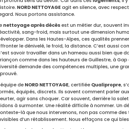
n profond sens du devoir. Car dans ces
logements
, il
istoire.
NORD NETTOYAGE
agit en silence, avec respec
egard. Nous portons assistance.
Le
nettoyage après décès
est un métier dur, souvent invi
éactivité, sang-froid, mais surtout une dimension huma
évelopper. Dans les Hautes-Alpes, ces qualités prennent 
ffronter le dénivelé, le froid, la distance. C’est aussi c
’est savoir travailler dans un hameau aussi bien que d
riançon comme dans les hauteurs de Guillestre, à Ga
iversité demande des compétences multiples, une grand
prouvé.
’équipe de
NORD NETTOYAGE
, certifiée
Qualipropre
, s
ormés, équipés, discrets. Ils savent comment parler au
eurter, agir sans choquer. Car souvent, derrière la sa
idons à surmonter. Une réalité difficile à nommer. Un dé
ontexte-là que nous intervenons, non pas comme des 
nvisibles d’un rétablissement. Nous effaçons ce qui bles