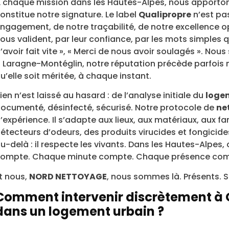
 chaque mission dans les Hautes-Alpes, nous apporton
onstitue notre signature. Le label
Qualipropre
n’est pas
ngagement, de notre traçabilité, de notre excellence op
ous valident, par leur confiance, par les mots simples qu’
’avoir fait vite », « Merci de nous avoir soulagés ». No
 Laragne-Montéglin, notre réputation précède parfois n
u’elle soit méritée, à chaque instant.
ien n’est laissé au hasard : de l’analyse initiale du
loge
ocumenté, désinfecté, sécurisé. Notre protocole de
ne
’expérience. Il s’adapte aux lieux, aux matériaux, aux fa
étecteurs d’odeurs, des produits virucides et fongicide
u-delà : il respecte les vivants. Dans les Hautes-Alpes,
ompte. Chaque minute compte. Chaque présence com
t nous,
NORD NETTOYAGE
, nous sommes là. Présents. S
Comment intervenir discrètement à 
dans un logement urbain ?