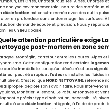
’Embrun, Les Orres, Châteauroux-les-Alpes, Chorges 
ne analyse environnementale : nature des matériaux, n
La
désinfection
est ensuite menée avec des outils puis
raiter en profondeur sans endommager les surfaces. À
ituation demande écoute et précision. Nous y répondo
amilles un lieu apaisé.
Quelle attention particulière exige 
nettoyage post-mortem en zone semi
aragne-Montéglin, carrefour entre les Hautes-Alpes et le
ynamisme. Cette configuration rend certains
logemen
e portée immédiate. Lorsqu’un décès n’est pas signalé
ntérieur peut être rapide : l’
odeur
s’installe, les fluides 
ultiplient. C’est ici que
NORD NETTOYAGE
, référence n
ualipropre
, déploie son savoir-faire. Nous intervenon
yguians, Monêtier-Allemont, Le Poët, Antonaves et Ve
iagnostic précis : type d’habitation, accessibilité, n
nsuite à une
désinfection
intégrale, à l’aide de produi