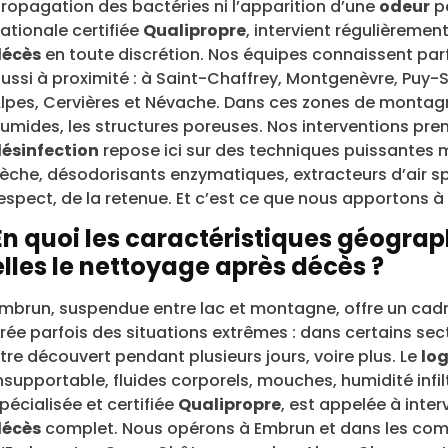
ropagation des bactéries ni l’apparition d’une
odeur
pe
ationale certifiée
Qualipropre
, intervient régulièremen
décès
en toute discrétion. Nos équipes connaissent parf
ussi à proximité : à Saint-Chaffrey, Montgenèvre, Puy-S
lpes, Cervières et Névache. Dans ces zones de montagne, 
umides, les structures poreuses. Nos interventions pr
ésinfection
repose ici sur des techniques puissantes 
èche, désodorisants enzymatiques, extracteurs d’air sp
espect, de la retenue. Et c’est ce que nous apportons 
En quoi les caractéristiques géogra
elles le nettoyage après décès ?
mbrun, suspendue entre lac et montagne, offre un cadre
rée parfois des situations extrêmes : dans certains se
tre découvert pendant plusieurs jours, voire plus. Le
lo
nsupportable, fluides corporels, mouches, humidité infi
pécialisée et certifiée
Qualipropre
, est appelée à inte
décès
complet. Nous opérons à Embrun et dans les comm