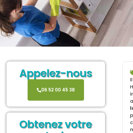
Appelez-nous
I
H
06 52 00 45 38
i
a
p
Obtenez votre
c
m