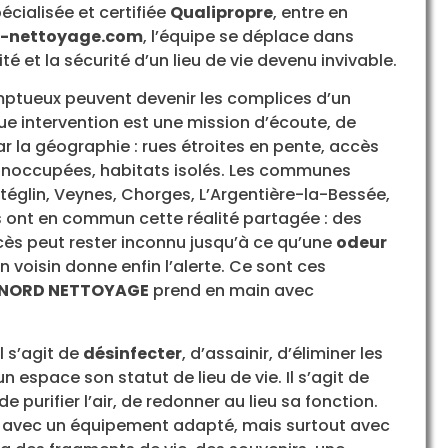
pécialisée et certifiée
Qualipropre
, entre en
-nettoyage.com
, l’équipe se déplace dans
té et la sécurité d’un lieu de vie devenu invivable.
mptueux peuvent devenir les complices d’un
e intervention est une mission d’écoute, de
ar la géographie : rues étroites en pente, accès
 inoccupées, habitats isolés. Les communes
glin, Veynes, Chorges, L’Argentière-la-Bessée,
es ont en commun cette réalité partagée : des
écès peut rester inconnu jusqu’à ce qu’une
odeur
un voisin donne enfin l’alerte. Ce sont ces
NORD NETTOYAGE
prend en main avec
Il s’agit de
désinfecter
, d’assainir, d’éliminer les
espace son statut de lieu de vie. Il s’agit de
e purifier l’air, de redonner au lieu sa fonction.
s, avec un équipement adapté, mais surtout avec