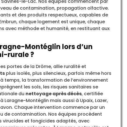
et Savines-le-Lac. Nos équipes commencent par
iveau de contamination, propagation olfactive.
sants et des produits respectueux, capables de
 Embrun, chaque logement est unique, chaque
ns avec méthode et humanité, en restituant aux
Laragne-Montéglin lors d’un
-rurale ?
s portes de la Drôme, allie ruralité et
ts
plus isolés, plus silencieux, parfois même hors
 à temps, la transformation de l’environnement
imprègnent les sols, les risques sanitaires se
ationale du
nettoyage après décès
, certifiée
s à Laragne-Montéglin mais aussi à Upaix, Lazer,
ntavon. Chaque intervention commence par un
iveau de contamination. Nos équipes procèdent
ts virucides et fongicides adaptés, avec