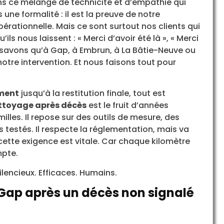
s ce mélange de technicité et d’empathie qui
 une formalité : il est la preuve de notre
érationnelle. Mais ce sont surtout nos clients qui
ils nous laissent : « Merci d’avoir été là », « Merci
us savons qu’à Gap, à Embrun, à La Bâtie-Neuve ou
otre intervention. Et nous faisons tout pour
ment
jusqu’à la restitution finale, tout est
ttoyage après décès
est le fruit d’années
milles. Il repose sur des outils de mesure, des
s testés. Il respecte la réglementation, mais va
 cette exigence est vitale. Car chaque kilomètre
pte.
ilencieux. Efficaces. Humains.
Gap après un décès non signalé