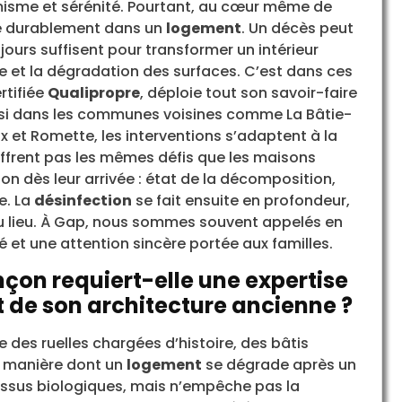
isme et sérénité. Pourtant, au cœur même de
alle durablement dans un
logement
. Un décès peut
ours suffisent pour transformer un intérieur
e et la dégradation des surfaces. C’est dans ces
ertifiée
Qualipropre
, déploie tout son savoir-faire
ssi dans les communes voisines comme La Bâtie-
ux et Romette, les interventions s’adaptent à la
ffrent pas les mêmes défis que les maisons
ion dès leur arrivée : état de la décomposition,
e. La
désinfection
se fait ensuite en profondeur,
 du lieu. À Gap, nous sommes souvent appelés en
 et une attention sincère portée aux familles.
çon requiert-elle une expertise
t de son architecture ancienne ?
e des ruelles chargées d’histoire, des bâtis
a manière dont un
logement
se dégrade après un
cessus biologiques, mais n’empêche pas la