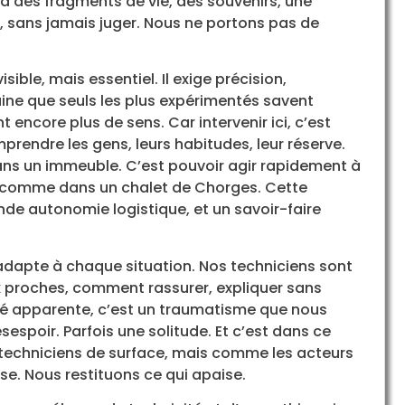
 y a des fragments de vie, des souvenirs, une
t, sans jamais juger. Nous ne portons pas de
sible, mais essentiel. Il exige précision,
ine que seuls les plus expérimentés savent
encore plus de sens. Car intervenir ici, c’est
omprendre les gens, leurs habitudes, leur réserve.
ans un immeuble. C’est pouvoir agir rapidement à
p comme dans un chalet de Chorges. Cette
e autonomie logistique, et un savoir-faire
’adapte à chaque situation. Nos techniciens sont
x proches, comment rassurer, expliquer sans
leté apparente, c’est un traumatisme que nous
sespoir. Parfois une solitude. Et c’est dans ce
techniciens de surface, mais comme les acteurs
se. Nous restituons ce qui apaise.