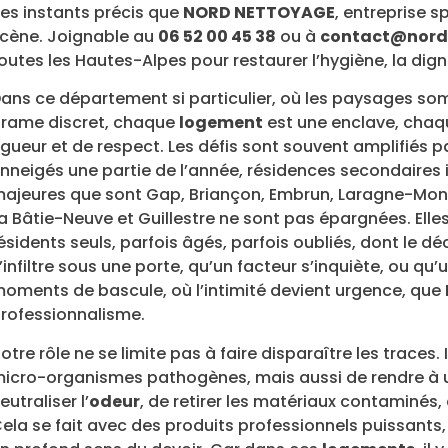
es instants précis que
NORD NETTOYAGE
, entreprise s
cène. Joignable au
06 52 00 45 38
ou à
contact@nord
outes les Hautes-Alpes pour restaurer l’hygiène, la digni
ans ce département si particulier, où les paysages so
rame discret, chaque
logement
est une enclave, chaqu
igueur et de respect. Les défis sont souvent amplifiés p
nneigés une partie de l’année, résidences secondaires
ajeures que sont Gap, Briançon, Embrun, Laragne-Monté
a Bâtie-Neuve et Guillestre ne sont pas épargnées. Ell
ésidents seuls, parfois âgés, parfois oubliés, dont le d
’infiltre sous une porte, qu’un facteur s’inquiète, ou qu’
oments de bascule, où l’intimité devient urgence, que
rofessionnalisme.
otre rôle ne se limite pas à faire disparaître les traces. 
icro-organismes pathogènes, mais aussi de rendre à un 
eutraliser l’
odeur
, de retirer les matériaux contaminés, d
ela se fait avec des produits professionnels puissant