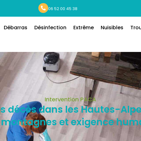
06 52 00 45 38
Débarras
Désinfection
Extrême
Nuisibles
Tro
Intervention PACA
 décès dans les Hautes-Alpes
 montagnes et exigence hum