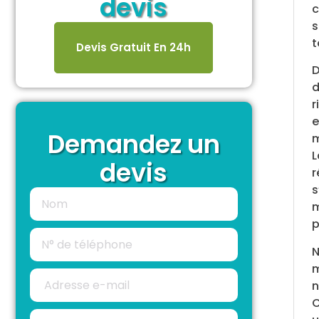
devis
c
s
t
Devis Gratuit En 24h
D
d
r
e
Demandez un
m
L
devis
r
s
m
p
N
m
n
C