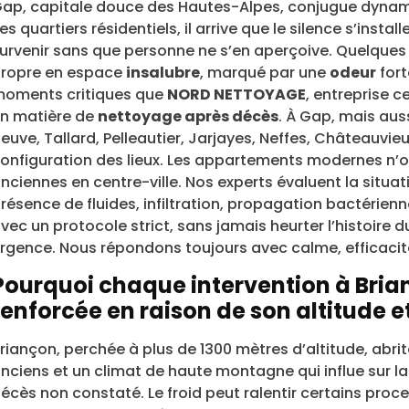
ap, capitale douce des Hautes-Alpes, conjugue dynam
es quartiers résidentiels, il arrive que le silence s’inst
urvenir sans que personne ne s’en aperçoive. Quelques j
ropre en espace
insalubre
, marqué par une
odeur
fort
oments critiques que
NORD NETTOYAGE
, entreprise c
n matière de
nettoyage après décès
. À Gap, mais au
euve, Tallard, Pelleautier, Jarjayes, Neffes, Châteauvie
onfiguration des lieux. Les appartements modernes n’o
nciennes en centre-ville. Nos experts évaluent la situat
résence de fluides, infiltration, propagation bactérienn
vec un protocole strict, sans jamais heurter l’histoire
rgence. Nous répondons toujours avec calme, efficacité
Pourquoi chaque intervention à Brian
renforcée en raison de son altitude e
riançon, perchée à plus de 1300 mètres d’altitude, abrit
nciens et un climat de haute montagne qui influe sur l
écès non constaté. Le froid peut ralentir certains pro