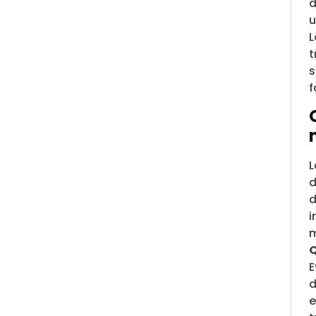
d
u
t
s
f
L
d
d
i
m
Q
E
d
e