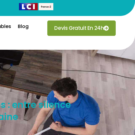
ubles
Blog
Devis Gratuit En 24h
 : entre silence
aine