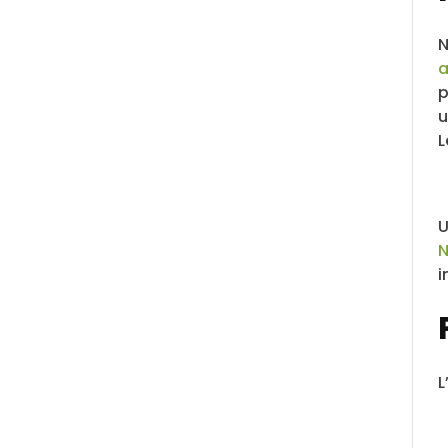
N
a
p
u
L
U
N
i
L