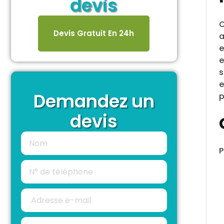
devis
C
Devis Gratuit En 24h
a
e
e
s
e
Demandez un
p
devis
P