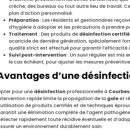
crèche, des bureaux ou tout autre lieu de travail. 
plan d’action personnalisé.
Préparation
: Les résidents et gestionnaires reçoiv
d’hygiène à adopter et les précautions à prendre po
Traitement
: Des produits de
désinfection certifié
acaricide de dernière génération, spécialement form
qualité strict est effectué pour garantir l’efficacité
Suivi post-intervention
: Un suivi régulier est mis 
le cas échéant, pour ajuster les mesures préventives
Avantages d’une désinfecti
pter pour une
désinfection
professionnelle à
Courbev
ntervention rapide limite la propagation de la
gale
et r
’utilisation de produits certifiés et de techniques épr
arantit une élimination complète de l’agent pathogène.
étecter rapidement toute récidive éventuelle et d’ado
ssurer un environnement durablement sain.