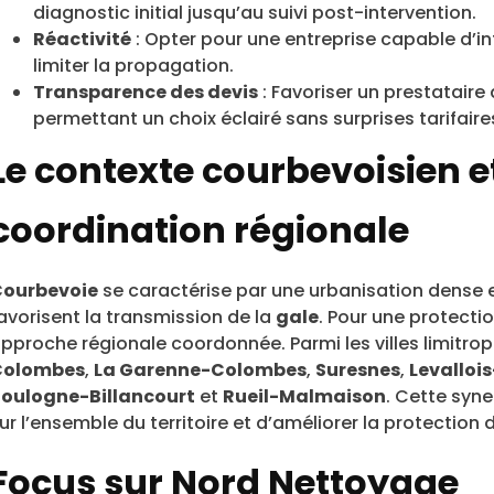
diagnostic initial jusqu’au suivi post-intervention.
Réactivité
: Opter pour une entreprise capable d’i
limiter la propagation.
Transparence des devis
: Favoriser un prestataire q
permettant un choix éclairé sans surprises tarifaire
Le contexte courbevoisien e
coordination régionale
ourbevoie
se caractérise par une urbanisation dense et
avorisent la transmission de la
gale
. Pour une protectio
pproche régionale coordonnée. Parmi les villes limitroph
Colombes
,
La Garenne-Colombes
,
Suresnes
,
Levallois
oulogne-Billancourt
et
Rueil-Malmaison
. Cette syn
ur l’ensemble du territoire et d’améliorer la protectio
Focus sur Nord Nettoyage