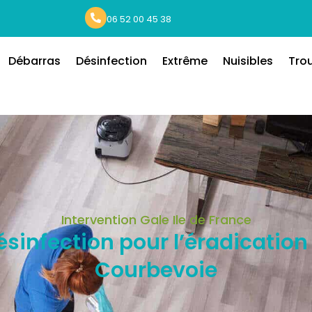
06 52 00 45 38
Débarras
Désinfection
Extrême
Nuisibles
Tro
Intervention Gale Ile de France
ésinfection pour l’éradication 
Courbevoie