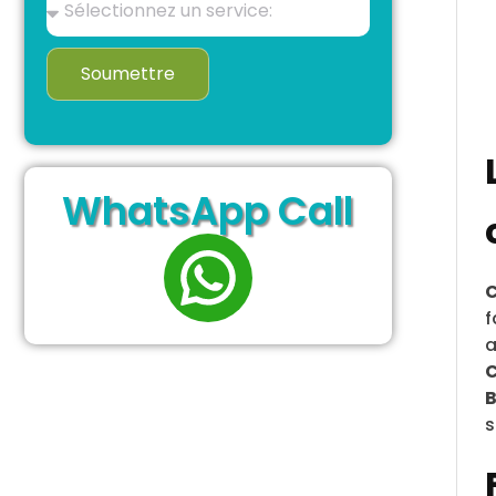
Soumettre
WhatsApp Call
C
f
a
B
s