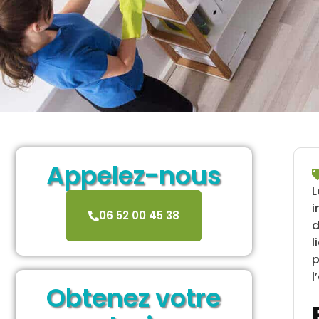
Appelez-nous
i
06 52 00 45 38
d
l
p
l
Obtenez votre