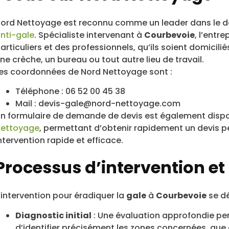
ord Nettoyage est reconnu comme un leader dans le 
nti-gale
. Spécialiste intervenant à
Courbevoie
, l’entr
articuliers et des professionnels, qu’ils soient domici
ne crèche, un bureau ou tout autre lieu de travail.
es coordonnées de Nord Nettoyage sont :
Téléphone : 06 52 00 45 38
Mail :
devis-gale@nord-nettoyage.com
n formulaire de demande de devis est également disponi
ettoyage
, permettant d’obtenir rapidement un devis per
ntervention rapide et efficace.
Processus d’intervention et
’intervention pour éradiquer la
gale
à
Courbevoie
se dé
Diagnostic initial
: Une évaluation approfondie per
d’identifier précisément les zones concernées, qu