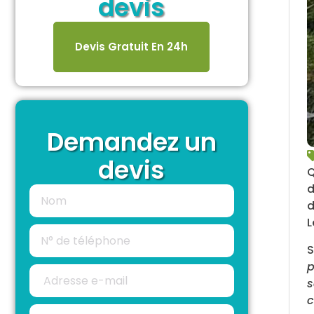
devis
Devis Gratuit En 24h
Demandez un
devis
Q
d
d
L
S
p
s
c