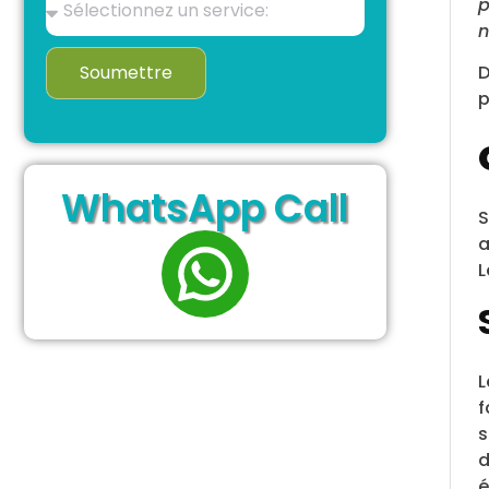
p
n
Soumettre
D
p
WhatsApp Call
S
a
L
L
f
s
d
é