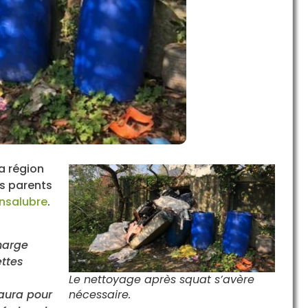
a région
s parents
insalubre
.
harge
ettes
Le nettoyage après squat s’avère
 aura pour
nécessaire.