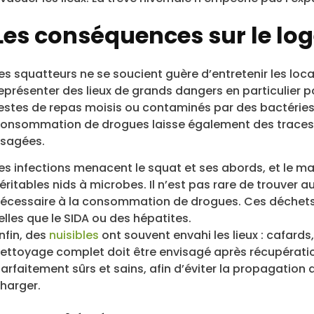
Les conséquences sur le l
es squatteurs ne se soucient guère d’entretenir les loc
eprésenter des lieux de grands dangers en particulier po
estes de repas moisis ou contaminés par des bactérie
onsommation de drogues laisse également des traces,
sagées.
es infections menacent le squat et ses abords, et le m
éritables nids à microbes. Il n’est pas rare de trouver a
écessaire à la consommation de drogues. Ces déchets 
elles que le SIDA ou des hépatites.
nfin, des
nuisibles
ont souvent envahi les lieux : cafards
ettoyage complet doit être envisagé après récupération 
arfaitement sûrs et sains, afin d’éviter la propagation
harger.