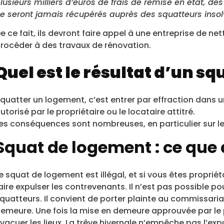
lusieurs milliers d’euros de frais de remise en état, des 
e seront jamais récupérés auprès des squatteurs inso
e ce fait, ils devront faire appel à une entreprise de n
rocéder à des travaux de rénovation.
Quel est le résultat d’un s
quatter un logement, c’est entrer par effraction dans u
utorisé par le propriétaire ou le locataire attitré.
es conséquences sont nombreuses, en particulier sur les 
Squat de logement : ce que di
e squat de logement est illégal, et si vous êtes propr
aire expulser les contrevenants. Il n’est pas possible p
quatteurs. Il convient de porter plainte au commissari
emeure. Une fois la mise en demeure approuvée par le p
vacuer les lieux. La trêve hivernale n’empêche pas l’exp