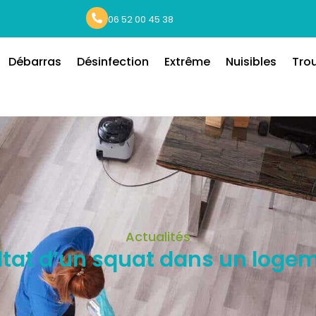
06 52 00 45 38
Débarras
Désinfection
Extrême
Nuisibles
Tro
Actualités
ultat d’un squat dans un loge