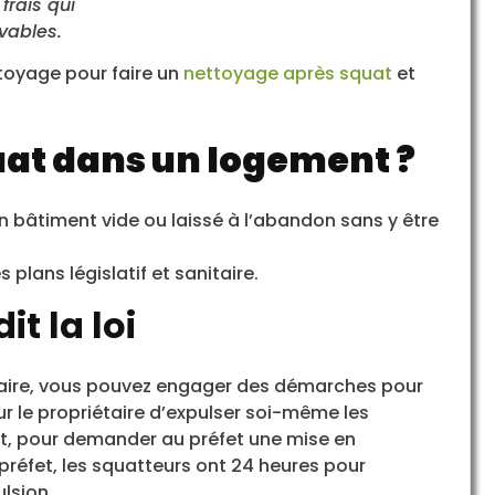
frais qui
lvables.
ettoyage pour faire un
nettoyage après squat
et
quat dans un logement ?
n bâtiment vide ou laissé à l’abandon sans y être
plans législatif et sanitaire.
t la loi
iétaire, vous pouvez engager des démarches pour
our le propriétaire d’expulser soi-même les
at, pour demander au préfet une mise en
réfet, les squatteurs ont 24 heures pour
ulsion.