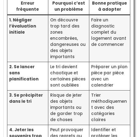
Erreur
Pourquoi c’est
Bonne pratique
fréquente
un problème
à adopter
1. Négliger
On découvre
Faire un
l’évaluation
trop tard des
diagnostic
initiale
zones
complet du
encombrées,
logement avant
dangereuses ou
de commencer
des objets
importants
2. Se lancer
Le tri devient
Préparer un plan
sans
chaotique et
pièce par pièce
planification
certaines pièces
avec un
sont oubliées
calendrier
3. Se précipiter
Risque de jeter
Trier
dans le tri
des objets
méthodiquemen
importants ou
t avec des
de garder trop
catégories
de choses
claires
4. Jeter les
Peut provoquer
Identifier et
souvenirs trop
des regrets ou
protéger les