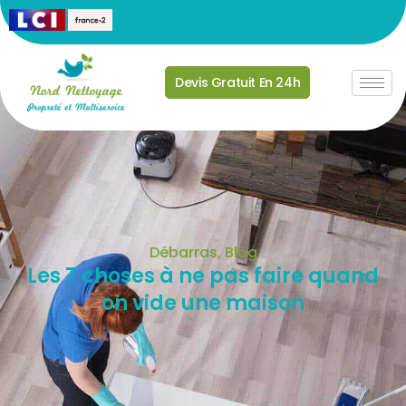
Devis Gratuit En 24h
Débarras
,
Blog
Les 7 choses à ne pas faire quand
on vide une maison