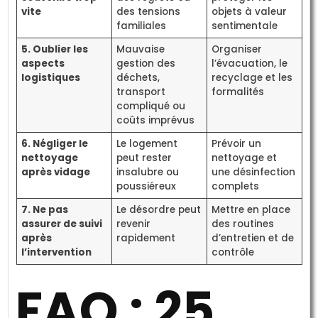
vite
des tensions
objets à valeur
familiales
sentimentale
5. Oublier les
Mauvaise
Organiser
aspects
gestion des
l’évacuation, le
logistiques
déchets,
recyclage et les
transport
formalités
compliqué ou
coûts imprévus
6. Négliger le
Le logement
Prévoir un
nettoyage
peut rester
nettoyage et
après vidage
insalubre ou
une désinfection
poussiéreux
complets
7. Ne pas
Le désordre peut
Mettre en place
assurer de suivi
revenir
des routines
après
rapidement
d’entretien et de
l’intervention
contrôle
FAQ : 25