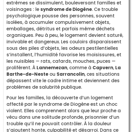
extrêmes se dissimulent, bouleversant familles et
voisinages : le
syndrome de Diogène
. Ce trouble
psychologique pousse des personnes, souvent
isolées, à accumuler compulsivement objets,
emballages, détritus et parfois même déchets
organiques. Peu à peu, le logement devient saturé,
invivable et dangereux. Les couloirs disparaissent
sous des piles d’objets, les odeurs pestilentielles
s’installent, l’humidité favorise les moisissures, et
les nuisibles — rats, cafards, mouches, puces —
prolifèrent. À
Lannemezan
, comme à
Capvern
,
La
Barthe-de-Neste
ou
Sarrancolin
, ces situations
dépassent vite le cadre intime et deviennent des
problèmes de salubrité publique.
Pour les familles, la découverte d’un logement
affecté par le syndrome de Diogène est un choc
violent. Elles comprennent alors que leur proche a
vécu dans une solitude profonde, prisonnier d’un
trouble qu’il ne pouvait contrôler. À la douleur
s’ajoutent honte, culpabilité et désarroi. Dans ce