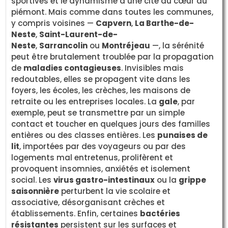
sportives et le dynamisme d’une cité au cœur du
piémont. Mais comme dans toutes les communes,
y compris voisines —
Capvern
,
La Barthe-de-
Neste
,
Saint-Laurent-de-
Neste
,
Sarrancolin
ou
Montréjeau
—, la sérénité
peut être brutalement troublée par la propagation
de
maladies contagieuses
. Invisibles mais
redoutables, elles se propagent vite dans les
foyers, les écoles, les crèches, les maisons de
retraite ou les entreprises locales. La
gale
, par
exemple, peut se transmettre par un simple
contact et toucher en quelques jours des familles
entières ou des classes entières. Les
punaises de
lit
, importées par des voyageurs ou par des
logements mal entretenus, prolifèrent et
provoquent insomnies, anxiétés et isolement
social. Les
virus gastro-intestinaux
ou la
grippe
saisonnière
perturbent la vie scolaire et
associative, désorganisant crèches et
établissements. Enfin, certaines
bactéries
résistantes
persistent sur les surfaces et