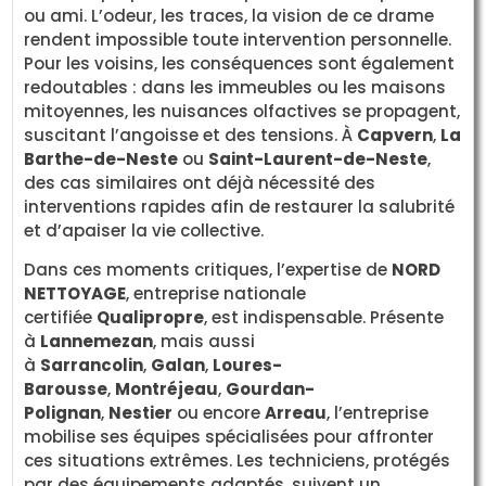
ou ami. L’odeur, les traces, la vision de ce drame
rendent impossible toute intervention personnelle.
Pour les voisins, les conséquences sont également
redoutables : dans les immeubles ou les maisons
mitoyennes, les nuisances olfactives se propagent,
suscitant l’angoisse et des tensions. À
Capvern
,
La
Barthe-de-Neste
ou
Saint-Laurent-de-Neste
,
des cas similaires ont déjà nécessité des
interventions rapides afin de restaurer la salubrité
et d’apaiser la vie collective.
Dans ces moments critiques, l’expertise de
NORD
NETTOYAGE
, entreprise nationale
certifiée
Qualipropre
, est indispensable. Présente
à
Lannemezan
, mais aussi
à
Sarrancolin
,
Galan
,
Loures-
Barousse
,
Montréjeau
,
Gourdan-
Polignan
,
Nestier
ou encore
Arreau
, l’entreprise
mobilise ses équipes spécialisées pour affronter
ces situations extrêmes. Les techniciens, protégés
par des équipements adaptés, suivent un