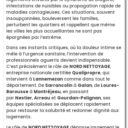
infestations de nuisibles ou propagation rapide de
maladies contagieuses. Ces situations, souvent
insoupçonnées, bouleversent les familles,
perturbent les quartiers et rappellent que même
les villes les plus accueillantes ne sont pas
épargnées par l’extrême.
Dans ces instants critiques, où la douleur intime se
mêle à l’urgence sanitaire, l’intervention de
professionnels aguerris devient indispensable.
C’est précisément le rôle de
NORD NETTOYAGE
,
entreprise nationale certifiée
Qualipropre
, qui
intervient à
Lannemezan
comme dans tout le
département. De
Sarrancolin
à
Galan
, de
Loures-
Barousse
à
Montréjeau
, en passant
par
Nestier
,
Arreau
et
Gourdan-Polignan
, ses
équipes spécialisées se déplacent rapidement
pour restaurer la salubrité et redonner dignité aux
logements.
Le rôle de
NORD NETTOYAGE
dépasse largement le