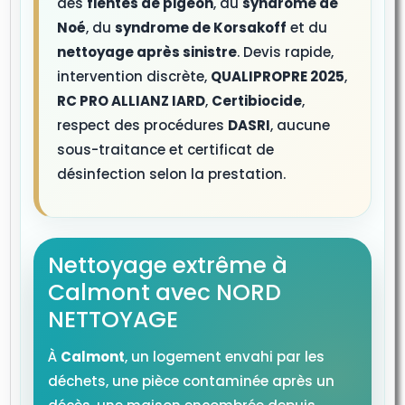
des
fientes de pigeon
, du
syndrome de
Noé
, du
syndrome de Korsakoff
et du
nettoyage après sinistre
. Devis rapide,
intervention discrète,
QUALIPROPRE 2025
,
RC PRO ALLIANZ IARD
,
Certibiocide
,
respect des procédures
DASRI
, aucune
sous-traitance et certificat de
désinfection selon la prestation.
Nettoyage extrême à
Calmont avec NORD
NETTOYAGE
À
Calmont
, un logement envahi par les
déchets, une pièce contaminée après un